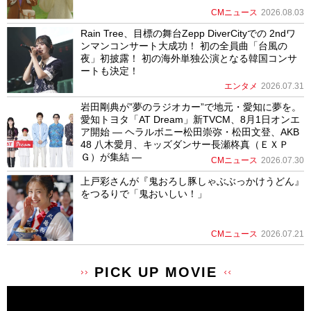
CMニュース
2026.08.03
Rain Tree、目標の舞台Zepp DiverCityでの 2ndワ
ンマンコンサート大成功！ 初の全員曲「台風の
夜」初披露！ 初の海外単独公演となる韓国コンサ
ートも決定！
エンタメ
2026.07.31
岩田剛典が”夢のラジオカー”で地元・愛知に夢を。
愛知トヨタ「AT Dream」新TVCM、8月1日オンエ
ア開始 ― ヘラルボニー松田崇弥・松田文登、AKB
48 八木愛月、キッズダンサー長瀬柊真（ＥＸＰ
Ｇ）が集結 ―
CMニュース
2026.07.30
上戸彩さんが『鬼おろし豚しゃぶぶっかけうどん』
をつるりで「鬼おいしい！」
CMニュース
2026.07.21
PICK UP MOVIE