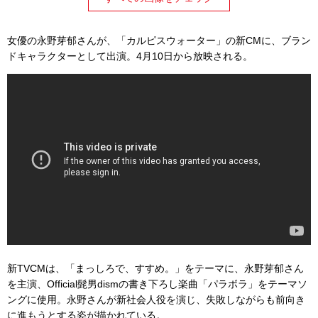
女優の永野芽郁さんが、「カルピスウォーター」の新CMに、ブラン
ドキャラクターとして出演。4月10日から放映される。
新TVCMは、「まっしろで、すすめ。」をテーマに、永野芽郁さん
を主演、Official髭男dismの書き下ろし楽曲「パラボラ」をテーマソ
ングに使用。永野さんが新社会人役を演じ、失敗しながらも前向き
に進もうとする姿が描かれている。