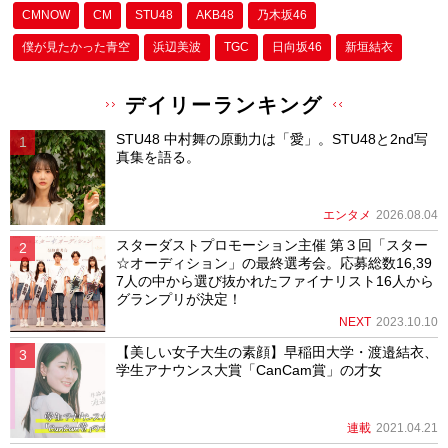
CMNOW
CM
STU48
AKB48
乃木坂46
僕が⾒たかった⻘空
浜辺美波
TGC
日向坂46
新垣結衣
デイリーランキング
STU48 中村舞の原動力は「愛」。STU48と2nd写
真集を語る。
エンタメ
2026.08.04
スターダストプロモーション主催 第３回「スター
☆オーディション」の最終選考会。応募総数16,39
7人の中から選び抜かれたファイナリスト16人から
グランプリが決定！
NEXT
2023.10.10
【美しい女子大生の素顔】早稲田大学・渡邉結衣、
学生アナウンス大賞「CanCam賞」の才女
連載
2021.04.21