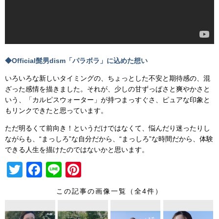
◆Official髭男dism「パラボラ」に込めた想い
いろいろな新しいタイミングの、ちょっとした不安と期待感の、混
ざった感情を描きました。それが、少しの甘ずっぱさと爽やかさと
いう、「カルピスウォーター」が持つまっすぐさ、ピュアな印象と
もリンクできたと思っています。
ただ明るくて前向き！というだけではなくて、悩んだり迷ったりし
ながらも、“まっしろ”な自分だから、“まっしろ”な時間だから、体験
できる人生を描けたのではないかと思います。
T
F
Li
Pi
wi
a
n
nt
この記事の画像一覧（全4件）
tt
c
e
er
er
e
e