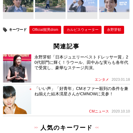
b
st
o
o
キーワード
Official髭男dism
カルピスウォーター
永野芽郁
k
関連記事
永野芽郁「日本ジュエリーベストドレッサー賞」2
0代部門に輝く！ラウール、田中みな実らも各年代
で受賞し、豪華なステージ共演。
エンタメ
2023.01.18
「いい声」「好青年」CMオファー殺到の条件を兼
ね揃えた結木滉星さんがCMNOWに見参！
CMニュース
2020.10.10
人気のキーワード