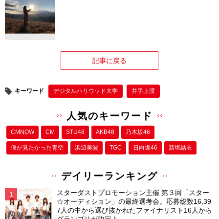
記事に戻る
キーワード
デジタルハリウッド大学
井手上漠
人気のキーワード
CMNOW
CM
STU48
AKB48
乃木坂46
僕が⾒たかった⻘空
浜辺美波
TGC
日向坂46
新垣結衣
デイリーランキング
スターダストプロモーション主催 第３回「スター
☆オーディション」の最終選考会。応募総数16,39
7人の中から選び抜かれたファイナリスト16人から
グランプリが決定！