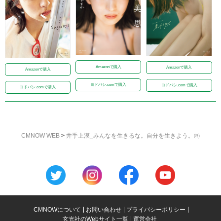
Amazonで購入
Amazonで購入
Amazonで購入
ヨドバシ.comで購入
ヨドバシ.comで購入
ヨドバシ.comで購入
CMNOW WEB
>
井手上漠_みんなを生きるな。自分を生きよう。㈺
CMNOWについて
お問い合わせ
プライバシーポリシー
玄光社のWebサイト一覧
運営会社