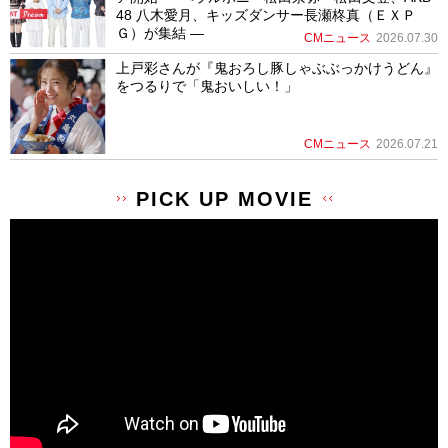
48 八木愛月、キッズダンサー長瀬柊真（ＥＸＰ
Ｇ）が集結 ―
CMニュース
2026.07.30
上戸彩さんが『鬼おろし豚しゃぶぶっかけうどん』
をつるりで「鬼おいしい！」
CMニュース
2026.07.21
PICK UP MOVIE