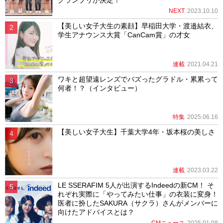
NEXT
2023.10.10
【美しい女子大生の素顔】早稲田大学・渡邉結衣、
学生アナウンス大賞「CanCam賞」の才女
連載
2021.04.21
ワキと超望遠レンズでバズったグラドル・累累って
何者！？（インタビュー）
特集
2025.06.16
【美しい女子大生】千葉大学4年・坂本桜の美しさ
連載
2023.03.22
LE SSERAFIM 5人が出演するIndeedの新CM！ そ
れぞれ実際に「やってみたい仕事」の衣装に変身！
医者に扮したSAKURA（サクラ）さんがメンバーに
向けたアドバイスとは？