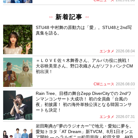
CMニュース
2025.01.08
新着記事
STU48 中村舞の原動力は「愛」。STU48と2nd写
真集を語る。
エンタメ
2026.08.04
＝ＬＯＶＥ佐々木舞香さん、アルパカ役に挑戦！
大谷映美里さん、野口衣織さんがソフトバンクCM
初出演！
CMニュース
2026.08.03
Rain Tree、目標の舞台Zepp DiverCityでの 2ndワ
ンマンコンサート大成功！ 初の全員曲「台風の
夜」初披露！ 初の海外単独公演となる韓国コンサ
ートも決定！
エンタメ
2026.07.31
岩田剛典が”夢のラジオカー”で地元・愛知に夢を。
愛知トヨタ「AT Dream」新TVCM、8月1日オンエ
ア開始 ― ヘラルボニー松田崇弥・松田文登、AKB