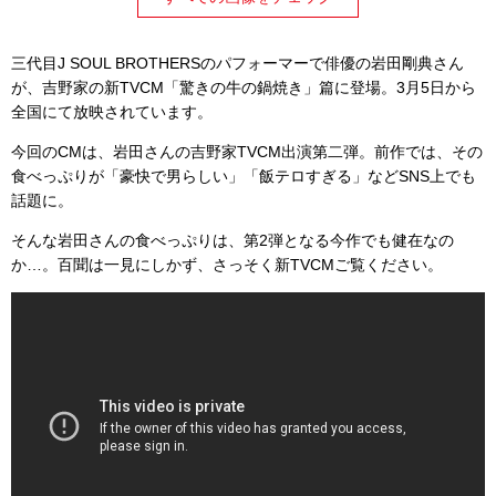
三代目J SOUL BROTHERSのパフォーマーで俳優の岩田剛典さん
が、吉野家の新TVCM「驚きの牛の鍋焼き」篇に登場。3月5日から
全国にて放映されています。
今回のCMは、岩田さんの吉野家TVCM出演第二弾。前作では、その
食べっぷりが「豪快で男らしい」「飯テロすぎる」などSNS上でも
話題に。
そんな岩田さんの食べっぷりは、第2弾となる今作でも健在なの
か…。百聞は一見にしかず、さっそく新TVCMご覧ください。