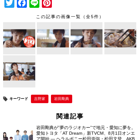
T
F
Li
Pi
wi
a
n
nt
この記事の画像一覧（全5件）
tt
c
e
er
er
e
e
b
st
o
o
k
キーワード
吉野家
岩田剛典
関連記事
岩田剛典が”夢のラジオカー”で地元・愛知に夢を。
愛知トヨタ「AT Dream」新TVCM、8月1日オンエ
ア開始 ― ヘラルボニー松田崇弥・松田文登、AKB