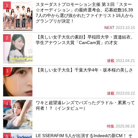
スターダストプロモーション主催 第３回「スター
☆オーディション」の最終選考会。応募総数16,39
7人の中から選び抜かれたファイナリスト16人から
グランプリが決定！
NEXT
2023.10.10
【美しい女子大生の素顔】早稲田大学・渡邉結衣、
学生アナウンス大賞「CanCam賞」の才女
連載
2021.04.21
【美しい女子大生】千葉大学4年・坂本桜の美しさ
連載
2023.03.22
ワキと超望遠レンズでバズったグラドル・累累って
何者！？（インタビュー）
特集
2025.06.16
LE SSERAFIM 5人が出演するIndeedの新CM！ そ