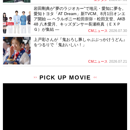
岩田剛典が”夢のラジオカー”で地元・愛知に夢を。
愛知トヨタ「AT Dream」新TVCM、8月1日オンエ
ア開始 ― ヘラルボニー松田崇弥・松田文登、AKB
48 八木愛月、キッズダンサー長瀬柊真（ＥＸＰ
Ｇ）が集結 ―
CMニュース
2026.07.30
上戸彩さんが『鬼おろし豚しゃぶぶっかけうどん』
をつるりで「鬼おいしい！」
CMニュース
2026.07.21
PICK UP MOVIE