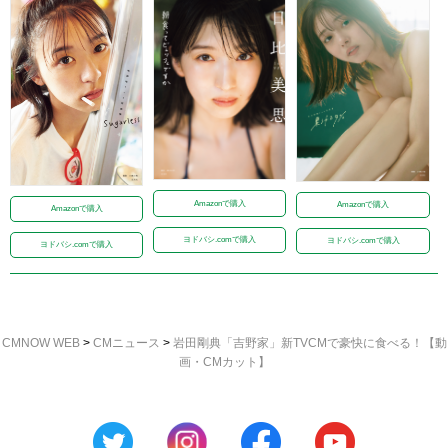
Amazonで購入
Amazonで購入
Amazonで購入
ヨドバシ.comで購入
ヨドバシ.comで購入
ヨドバシ.comで購入
CMNOW WEB
>
CMニュース
>
岩田剛典「吉野家」新TVCMで豪快に食べる！【動
画・CMカット】