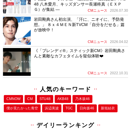
48 八木愛月、キッズダンサー長瀬柊真（ＥＸＰ
Ｇ）が集結 ―
CMニュース
2026.07.30
岩田剛典さん初出演、「汗に、ニオイに、予防発
想。」 ８ｘ４ＭＥＮ新TVCM「自分をだせる」篇
が放映中！
CMニュース
2026.04.02
《「ブレンディ®」スティック新CM》岩田剛典さ
んと素敵なカフェタイムを疑似体験❤️
CMニュース
2022.10.31
人気のキーワード
CMNOW
CM
STU48
AKB48
乃木坂46
僕が⾒たかった⻘空
浜辺美波
TGC
日向坂46
新垣結衣
デイリーランキング