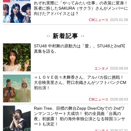
れぞれ実際に「やってみたい仕事」の衣装に変身！
医者に扮したSAKURA（サクラ）さんがメンバーに
向けたアドバイスとは？
CMニュース
2025.01.08
新着記事
STU48 中村舞の原動力は「愛」。STU48と2nd写
真集を語る。
エンタメ
2026.08.04
＝ＬＯＶＥ佐々木舞香さん、アルパカ役に挑戦！
大谷映美里さん、野口衣織さんがソフトバンクCM
初出演！
CMニュース
2026.08.03
Rain Tree、目標の舞台Zepp DiverCityでの 2ndワ
ンマンコンサート大成功！ 初の全員曲「台風の
夜」初披露！ 初の海外単独公演となる韓国コンサ
ートも決定！
エンタメ
2026.07.31