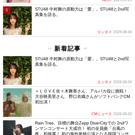
STU48 中村舞の原動力は「愛」。STU48と2nd写
真集を語る。
エンタメ
2026.08.04
新着記事
STU48 中村舞の原動力は「愛」。STU48と2nd写
真集を語る。
エンタメ
2026.08.04
＝ＬＯＶＥ佐々木舞香さん、アルパカ役に挑戦！
大谷映美里さん、野口衣織さんがソフトバンクCM
初出演！
CMニュース
2026.08.03
Rain Tree、目標の舞台Zepp DiverCityでの 2ndワ
ンマンコンサート大成功！ 初の全員曲「台風の
夜」初披露！ 初の海外単独公演となる韓国コンサ