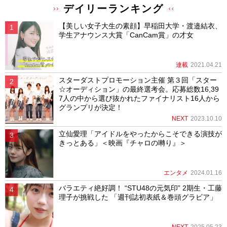
デイリーランキング
【美しい女子大生の素顔】早稲田大学・渡邉結衣、
学生アナウンス大賞「CanCam賞」の才女
連載
2021.04.21
スターダストプロモーション主催 第３回「スター
☆オーディション」の最終選考会。応募総数16,39
7人の中から選び抜かれたファイナリスト16人から
グランプリが決定！
NEXT
2023.10.10
立仙愛理「アイドルをやったからこそできる演技が
きっとある」＜映画『チャロの囀り』＞
エンタメ
2024.01.16
バラエティ絶好調！ “STU48の元気印” 2期生・工藤
理子が挑戦した 「週刊誌初表紙＆巻頭グラビア」
NEXT
2025.05.23