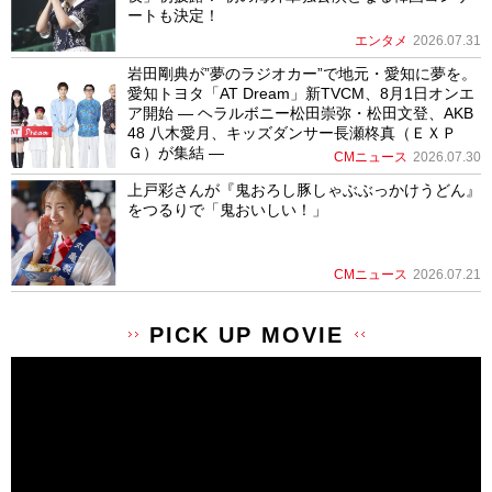
ートも決定！
エンタメ
2026.07.31
岩田剛典が”夢のラジオカー”で地元・愛知に夢を。
愛知トヨタ「AT Dream」新TVCM、8月1日オンエ
ア開始 ― ヘラルボニー松田崇弥・松田文登、AKB
48 八木愛月、キッズダンサー長瀬柊真（ＥＸＰ
Ｇ）が集結 ―
CMニュース
2026.07.30
上戸彩さんが『鬼おろし豚しゃぶぶっかけうどん』
をつるりで「鬼おいしい！」
CMニュース
2026.07.21
PICK UP MOVIE