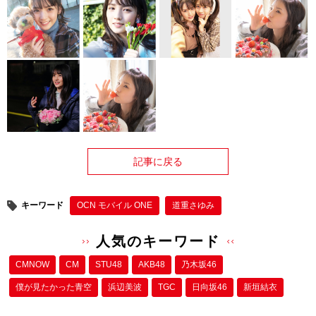
記事に戻る
キーワード
OCN モバイル ONE
道重さゆみ
人気のキーワード
CMNOW
CM
STU48
AKB48
乃木坂46
僕が⾒たかった⻘空
浜辺美波
TGC
日向坂46
新垣結衣