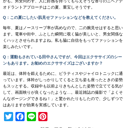
かも。男女問わず、人に好感を持ってもらえそうな香りのニベアデ
オドラントアプローチはこの夏、重宝しそうです。
Q：この夏にしたい肌見せファッションなどを教えてください。
毎年、夏はノースリーブ率が高めなので、二の腕見せはすると思い
ます。電車や街中、ふとした瞬間に覗く脇が美しいと、男女関係な
くハッとさせられますよね。私も脇に自信をもってファッションを
楽しみたいです。
Q：運動もされている田中さんですが、今回はエクササイズのシー
ンもあります。お勧めのエクササイズはございますか？
最近は、体幹を鍛えるために、ピラティスやジャイロトニックに通
っています。体幹がしっかりしてくると立ち姿も座ったときの姿勢
もスッとする。収録中も以前よりきちんとした姿勢で立ててる気が
して、画面映りが良くなったような…。最近雑誌の撮影で「よくそ
んなポージングできるね！」と驚かれたりもしたので、少しずつで
はありますが効果を実感しています。
T
F
Li
Pi
wi
a
n
nt