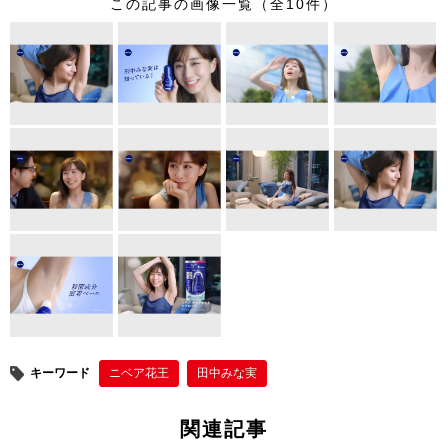
この記事の画像一覧（全10件）
tt
c
e
er
er
e
e
b
st
o
o
k
キーワード
ニベア花王
田中みな実
関連記事