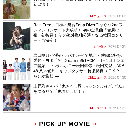
初出演！
CMニュース
2026.08.03
Rain Tree、目標の舞台Zepp DiverCityでの 2ndワ
ンマンコンサート大成功！ 初の全員曲「台風の
夜」初披露！ 初の海外単独公演となる韓国コンサ
ートも決定！
エンタメ
2026.07.31
岩田剛典が”夢のラジオカー”で地元・愛知に夢を。
愛知トヨタ「AT Dream」新TVCM、8月1日オンエ
ア開始 ― ヘラルボニー松田崇弥・松田文登、AKB
48 八木愛月、キッズダンサー長瀬柊真（ＥＸＰ
Ｇ）が集結 ―
CMニュース
2026.07.30
上戸彩さんが『鬼おろし豚しゃぶぶっかけうどん』
をつるりで「鬼おいしい！」
CMニュース
2026.07.21
PICK UP MOVIE