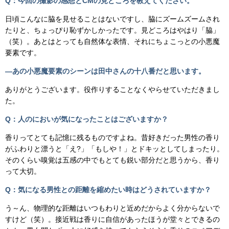
Q：今回の撮影の感想とCMの見どころを教えてください。
日頃こんなに脇を見せることはないですし、脇にズームズームされ
たりと、ちょっぴり恥ずかしかったです。見どころはやはり「脇」
（笑）。あとはとっても自然体な表情、それにちょこっとの小悪魔
要素です。
―あの小悪魔要素のシーンは田中さんの十八番だと思います。
ありがとうございます。役作りすることなくやらせていただきまし
た。
Q：人のにおいが気になったことはございますか？
香りってとても記憶に残るものですよね。昔好きだった男性の香り
がふわりと漂うと「え?」「もしや！」とドキッとしてしまったり。
そのくらい嗅覚は五感の中でもとても鋭い部分だと思うから、香り
って大切。
Q：気になる男性との距離を縮めたい時はどうされていますか？
う～ん、物理的な距離はいつもわりと近めだからよく分からないで
すけど（笑）。接近戦は香りに自信があったほうが堂々とできるの