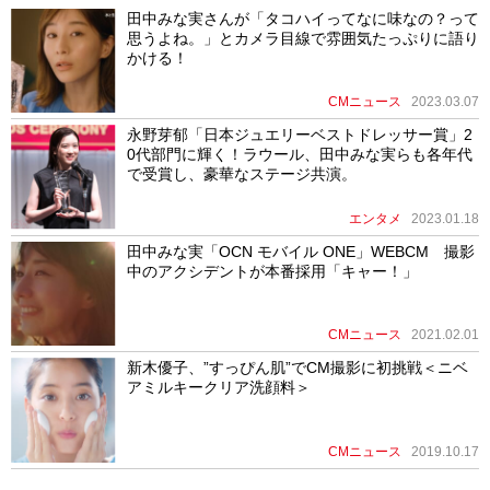
田中みな実さんが「タコハイってなに味なの？って
思うよね。」とカメラ目線で雰囲気たっぷりに語り
かける！
CMニュース
2023.03.07
永野芽郁「日本ジュエリーベストドレッサー賞」2
0代部門に輝く！ラウール、田中みな実らも各年代
で受賞し、豪華なステージ共演。
エンタメ
2023.01.18
田中みな実「OCN モバイル ONE」WEBCM 撮影
中のアクシデントが本番採用「キャー！」
CMニュース
2021.02.01
新木優子、”すっぴん肌”でCM撮影に初挑戦＜ニベ
アミルキークリア洗顔料＞
CMニュース
2019.10.17