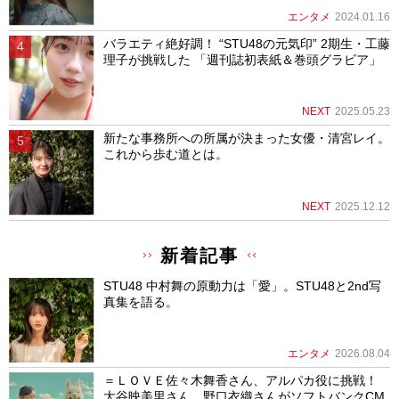
エンタメ
2024.01.16
バラエティ絶好調！ “STU48の元気印” 2期生・工藤
理子が挑戦した 「週刊誌初表紙＆巻頭グラビア」
NEXT
2025.05.23
新たな事務所への所属が決まった女優・清宮レイ。
これから歩む道とは。
NEXT
2025.12.12
新着記事
STU48 中村舞の原動力は「愛」。STU48と2nd写
真集を語る。
エンタメ
2026.08.04
＝ＬＯＶＥ佐々木舞香さん、アルパカ役に挑戦！
大谷映美里さん、野口衣織さんがソフトバンクCM