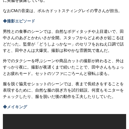
に美脇を披露している。
なおCMの音楽は、ポルカドットスティングレイの雫さんが担当。
◆撮影エピソード
男性との食事のシーンでは、自然なボディタッチや上目遣いで、田
中さんのあざとかわいさが全開。スタッフからどよめきが起こるほ
どだった。監督が「どうしよっかなー」のセリフをおねえ口調で話
すと、田中さんは大爆笑。撮影は和やかな雰囲気で進んだ。
外でのタクシーを呼ぶシーンや商品カットの撮影が終わると、外は
すっかり夜に。撮影が夜遅くまで続いたことで、田中さんもちょっ
とお疲れモード。セットのソファにごろーんと寝転ぶ姿も。
服を脱ぐ脇見せショットのシーンでは、夜まで長続きをすることを
表現するために、自然な服の脱ぎ方を試行錯誤。何度もモニターを
チェックしたり、服を脱いだ後の動作を工夫したりしていた。
◆メイキング