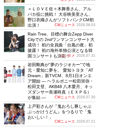
＝ＬＯＶＥ佐々木舞香さん、アル
パカ役に挑戦！ 大谷映美里さん、
野口衣織さんがソフトバンクCM初
出演！
CMニュース
2026.08.03
Rain Tree、目標の舞台Zepp Diver
Cityでの 2ndワンマンコンサート大
成功！ 初の全員曲「台風の夜」初
披露！ 初の海外単独公演となる韓
国コンサートも決定！
エンタメ
2026.07.31
岩田剛典が”夢のラジオカー”で地
元・愛知に夢を。 愛知トヨタ「AT
Dream」新TVCM、8月1日オンエ
ア開始 ― ヘラルボニー松田崇弥・
松田文登、AKB48 八木愛月、キッ
ズダンサー長瀬柊真（ＥＸＰＧ）
が集結 ―
CMニュース
2026.07.30
上戸彩さんが『鬼おろし豚しゃぶ
ぶっかけうどん』をつるりで「鬼
おいしい！」
CMニュース
2026.07.21