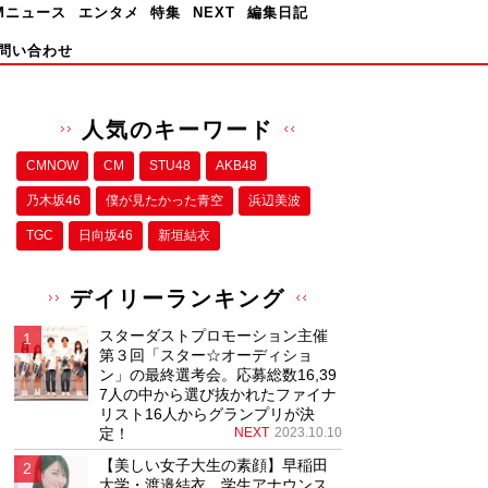
Mニュース
エンタメ
特集
NEXT
編集日記
問い合わせ
人気のキーワード
CMNOW
CM
STU48
AKB48
乃木坂46
僕が⾒たかった⻘空
浜辺美波
TGC
日向坂46
新垣結衣
デイリーランキング
スターダストプロモーション主催
第３回「スター☆オーディショ
ン」の最終選考会。応募総数16,39
7人の中から選び抜かれたファイナ
リスト16人からグランプリが決
定！
NEXT
2023.10.10
【美しい女子大生の素顔】早稲田
大学・渡邉結衣、学生アナウンス