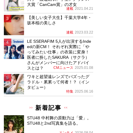
大賞「CanCam賞」の才女
連載
2021.04.21
【美しい女子大生】千葉大学4年・
坂本桜の美しさ
連載
2023.03.22
LE SSERAFIM 5人が出演するInde
edの新CM！ それぞれ実際に「や
ってみたい仕事」の衣装に変身！
医者に扮したSAKURA（サクラ）
さんがメンバーに向けたアドバイ
スとは？
CMニュース
2025.01.08
ワキと超望遠レンズでバズったグ
ラドル・累累って何者！？（イン
タビュー）
特集
2025.06.16
新着記事
STU48 中村舞の原動力は「愛」。
STU48と2nd写真集を語る。
エンタメ
2026.08.04