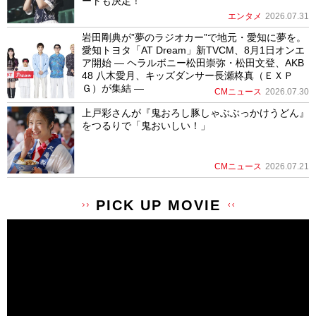
ートも決定！
エンタメ
2026.07.31
岩田剛典が”夢のラジオカー”で地元・愛知に夢を。
愛知トヨタ「AT Dream」新TVCM、8月1日オンエ
ア開始 ― ヘラルボニー松田崇弥・松田文登、AKB
48 八木愛月、キッズダンサー長瀬柊真（ＥＸＰ
Ｇ）が集結 ―
CMニュース
2026.07.30
上戸彩さんが『鬼おろし豚しゃぶぶっかけうどん』
をつるりで「鬼おいしい！」
CMニュース
2026.07.21
PICK UP MOVIE