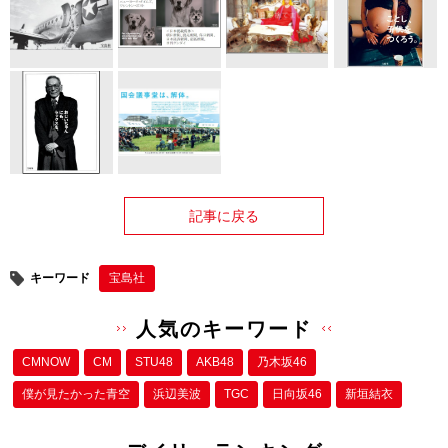
記事に戻る
キーワード
宝島社
人気のキーワード
CMNOW
CM
STU48
AKB48
乃木坂46
僕が⾒たかった⻘空
浜辺美波
TGC
日向坂46
新垣結衣