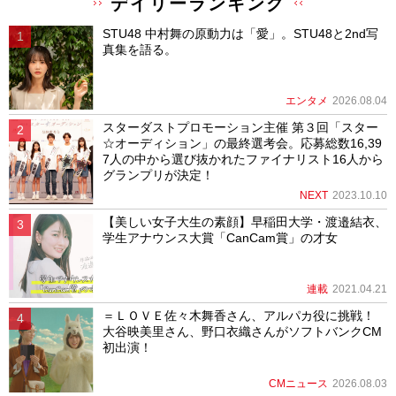
デイリーランキング
STU48 中村舞の原動力は「愛」。STU48と2nd写
真集を語る。
エンタメ
2026.08.04
スターダストプロモーション主催 第３回「スター
☆オーディション」の最終選考会。応募総数16,39
7人の中から選び抜かれたファイナリスト16人から
グランプリが決定！
NEXT
2023.10.10
【美しい女子大生の素顔】早稲田大学・渡邉結衣、
学生アナウンス大賞「CanCam賞」の才女
連載
2021.04.21
＝ＬＯＶＥ佐々木舞香さん、アルパカ役に挑戦！
大谷映美里さん、野口衣織さんがソフトバンクCM
初出演！
CMニュース
2026.08.03