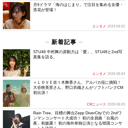
月9ドラマ「海のはじまり」で注目を集める女優・
杏花が登場！
エンタメ
2024.09.02
新着記事
STU48 中村舞の原動力は「愛」。STU48と2nd写
真集を語る。
エンタメ
2026.08.04
＝ＬＯＶＥ佐々木舞香さん、アルパカ役に挑戦！
大谷映美里さん、野口衣織さんがソフトバンクCM
初出演！
CMニュース
2026.08.03
Rain Tree、目標の舞台Zepp DiverCityでの 2ndワ
ンマンコンサート大成功！ 初の全員曲「台風の
夜」初披露！ 初の海外単独公演となる韓国コンサ