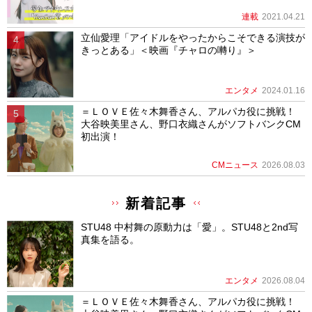
連載
2021.04.21
立仙愛理「アイドルをやったからこそできる演技が
きっとある」＜映画『チャロの囀り』＞
エンタメ
2024.01.16
＝ＬＯＶＥ佐々木舞香さん、アルパカ役に挑戦！
大谷映美里さん、野口衣織さんがソフトバンクCM
初出演！
CMニュース
2026.08.03
新着記事
STU48 中村舞の原動力は「愛」。STU48と2nd写
真集を語る。
エンタメ
2026.08.04
＝ＬＯＶＥ佐々木舞香さん、アルパカ役に挑戦！