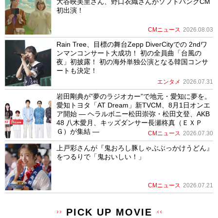
大谷映美里さん、野口衣織さんがソフトバンクCM
初出演！
CMニュース
2026.08.03
Rain Tree、目標の舞台Zepp DiverCityでの 2ndワ
ンマンコンサート大成功！ 初の全員曲「台風の
夜」初披露！ 初の海外単独公演となる韓国コンサ
ートも決定！
エンタメ
2026.07.31
岩田剛典が”夢のラジオカー”で地元・愛知に夢を。
愛知トヨタ「AT Dream」新TVCM、8月1日オンエ
ア開始 ― ヘラルボニー松田崇弥・松田文登、AKB
48 八木愛月、キッズダンサー長瀬柊真（ＥＸＰ
Ｇ）が集結 ―
CMニュース
2026.07.30
上戸彩さんが『鬼おろし豚しゃぶぶっかけうどん』
をつるりで「鬼おいしい！」
CMニュース
2026.07.21
PICK UP MOVIE