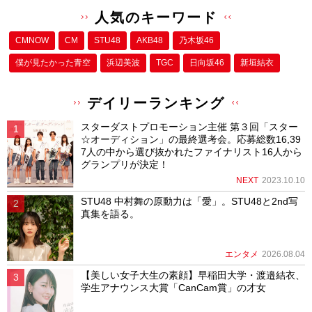
人気のキーワード
CMNOW
CM
STU48
AKB48
乃木坂46
僕が⾒たかった⻘空
浜辺美波
TGC
日向坂46
新垣結衣
デイリーランキング
スターダストプロモーション主催 第３回「スター
☆オーディション」の最終選考会。応募総数16,39
7人の中から選び抜かれたファイナリスト16人から
グランプリが決定！
NEXT
2023.10.10
STU48 中村舞の原動力は「愛」。STU48と2nd写
真集を語る。
エンタメ
2026.08.04
【美しい女子大生の素顔】早稲田大学・渡邉結衣、
学生アナウンス大賞「CanCam賞」の才女