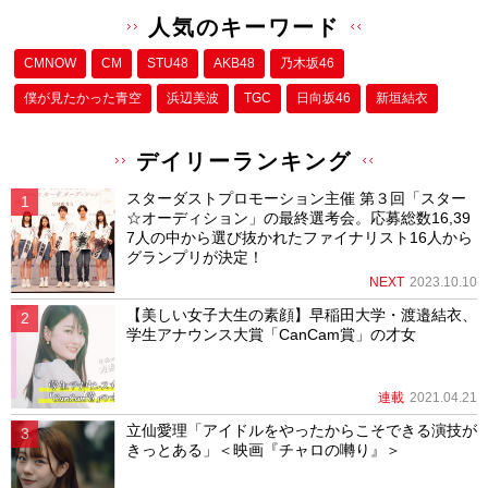
人気のキーワード
CMNOW
CM
STU48
AKB48
乃木坂46
僕が⾒たかった⻘空
浜辺美波
TGC
日向坂46
新垣結衣
デイリーランキング
スターダストプロモーション主催 第３回「スター
☆オーディション」の最終選考会。応募総数16,39
7人の中から選び抜かれたファイナリスト16人から
グランプリが決定！
NEXT
2023.10.10
【美しい女子大生の素顔】早稲田大学・渡邉結衣、
学生アナウンス大賞「CanCam賞」の才女
連載
2021.04.21
立仙愛理「アイドルをやったからこそできる演技が
きっとある」＜映画『チャロの囀り』＞