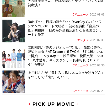
大谷映美里さん、野口衣織さんがソフトバンクCM
初出演！
CMニュース
2026.08.03
Rain Tree、目標の舞台Zepp DiverCityでの 2ndワ
ンマンコンサート大成功！ 初の全員曲「台風の
夜」初披露！ 初の海外単独公演となる韓国コンサ
ートも決定！
エンタメ
2026.07.31
岩田剛典が”夢のラジオカー”で地元・愛知に夢を。
愛知トヨタ「AT Dream」新TVCM、8月1日オンエ
ア開始 ― ヘラルボニー松田崇弥・松田文登、AKB
48 八木愛月、キッズダンサー長瀬柊真（ＥＸＰ
Ｇ）が集結 ―
CMニュース
2026.07.30
上戸彩さんが『鬼おろし豚しゃぶぶっかけうどん』
をつるりで「鬼おいしい！」
CMニュース
2026.07.21
PICK UP MOVIE