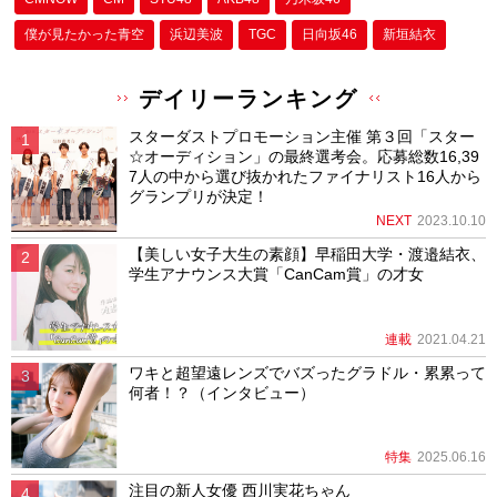
僕が⾒たかった⻘空
浜辺美波
TGC
日向坂46
新垣結衣
デイリーランキング
スターダストプロモーション主催 第３回「スター
☆オーディション」の最終選考会。応募総数16,39
7人の中から選び抜かれたファイナリスト16人から
グランプリが決定！
NEXT
2023.10.10
【美しい女子大生の素顔】早稲田大学・渡邉結衣、
学生アナウンス大賞「CanCam賞」の才女
連載
2021.04.21
ワキと超望遠レンズでバズったグラドル・累累って
何者！？（インタビュー）
特集
2025.06.16
注目の新人女優 西川実花ちゃん