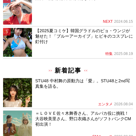
NEXT
2024.06.15
【2025夏コミケ】韓国グラドルのピョ・ウンジが
魅せた！「ブルーアーカイブ」ヒビキのコスプレに
釘付け
特集
2025.08.19
新着記事
STU48 中村舞の原動力は「愛」。STU48と2nd写
真集を語る。
エンタメ
2026.08.04
＝ＬＯＶＥ佐々木舞香さん、アルパカ役に挑戦！
大谷映美里さん、野口衣織さんがソフトバンクCM
初出演！