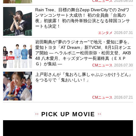
CMニュース
2026.08.03
Rain Tree、目標の舞台Zepp DiverCityでの 2ndワ
ンマンコンサート大成功！ 初の全員曲「台風の
夜」初披露！ 初の海外単独公演となる韓国コンサ
ートも決定！
エンタメ
2026.07.31
岩田剛典が”夢のラジオカー”で地元・愛知に夢を。
愛知トヨタ「AT Dream」新TVCM、8月1日オンエ
ア開始 ― ヘラルボニー松田崇弥・松田文登、AKB
48 八木愛月、キッズダンサー長瀬柊真（ＥＸＰ
Ｇ）が集結 ―
CMニュース
2026.07.30
上戸彩さんが『鬼おろし豚しゃぶぶっかけうどん』
をつるりで「鬼おいしい！」
CMニュース
2026.07.21
PICK UP MOVIE