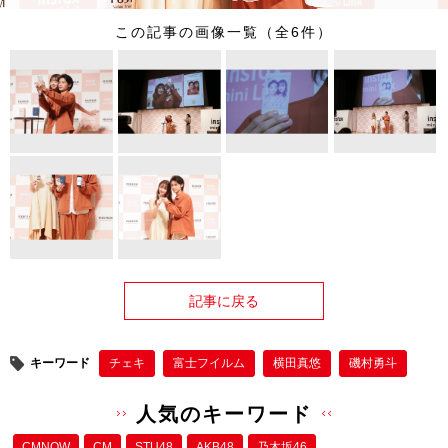
この記事の画像一覧（全6件）
記事に戻る
キーワード
チェキ
富士フイルム
横田真悠
磯村勇斗
人気のキーワード
CMNOW
CM
STU48
AKB48
乃木坂46