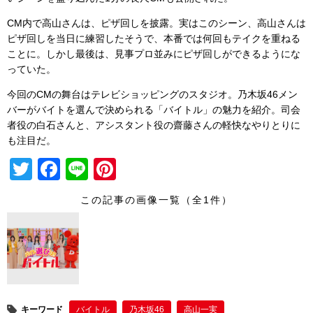
CM内で高山さんは、ピザ回しを披露。実はこのシーン、高山さんは
ピザ回しを当日に練習したそうで、本番では何回もテイクを重ねる
ことに。しかし最後は、見事プロ並みにピザ回しができるようにな
っていた。
今回のCMの舞台はテレビショッピングのスタジオ。乃木坂46メン
バーがバイトを選んで決められる「バイトル」の魅力を紹介。司会
者役の白石さんと、アシスタント役の齋藤さんの軽快なやりとりに
も注目だ。
T
F
Li
Pi
wi
a
n
nt
この記事の画像一覧（全1件）
tt
c
e
er
er
e
e
b
st
o
o
キーワード
バイトル
乃木坂46
高山一実