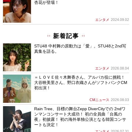
杏花が登場！
エンタメ
2024.09.02
新着記事
STU48 中村舞の原動力は「愛」。STU48と2nd写
真集を語る。
エンタメ
2026.08.04
＝ＬＯＶＥ佐々木舞香さん、アルパカ役に挑戦！
大谷映美里さん、野口衣織さんがソフトバンクCM
初出演！
CMニュース
2026.08.03
Rain Tree、目標の舞台Zepp DiverCityでの 2ndワ
ンマンコンサート大成功！ 初の全員曲「台風の
夜」初披露！ 初の海外単独公演となる韓国コンサ
ートも決定！
エンタメ
2026.07.31