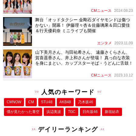
CMニュース
2024.08.23
舞台「オッドタクシー ⾦剛⽯ダイヤモンドは傷つ
かない」開幕！ 伊藤理々杏＆佐藤璃果＆⽥⼝愛佳
＆⾏天優莉奈 ミニライブも開催
エンタメ
2023.11.09
山下美月さん、与田祐希さん、 遠藤さくらさん、
賀喜遥香さん、井上和さんが登場！ 真っ白な衣装
を身にまとい、カップスターそば・うどんに舌鼓！
CMニュース
2023.10.12
人気のキーワード
CMNOW
CM
STU48
AKB48
乃木坂46
僕が⾒たかった⻘空
浜辺美波
TGC
日向坂46
新垣結衣
デイリーランキング