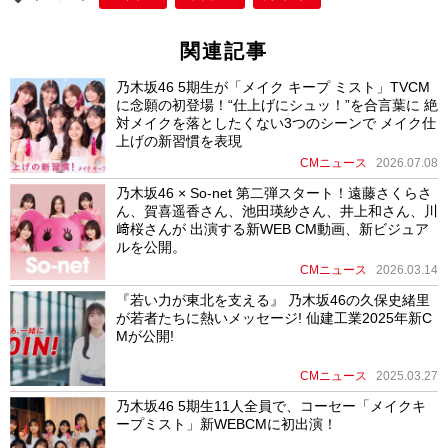
k
関連記事
乃木坂46 5期生が「メイク キープ ミスト」TVCM
に念願の初登場！“仕上げにシュッ！”を合言葉に 絶
対メイクを落としたくない3つのシーンで メイク仕
上げの新習慣を表現
CMニュース
2026.07.08
乃木坂46 × So-net 第二弾スタート！遠藤さくらさ
ん、賀喜遥香さん、池田瑛紗さん、井上和さん、川
﨑桜さんが 出演する新WEB CM動画、新ビジュア
ルを公開。
CMニュース
2026.03.14
『若い力が東北を支える』 乃木坂46の久保史緒里
が若者たちに熱いメッセージ! 仙建工業2025年新C
Mが公開!
CMニュース
2025.03.27
乃木坂46 5期生11人全員で、コーセー「メイクキ
ープミスト」新WEBCMに初出演！