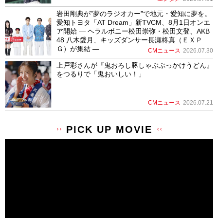
岩田剛典が”夢のラジオカー”で地元・愛知に夢を。
愛知トヨタ「AT Dream」新TVCM、8月1日オンエ
ア開始 ― ヘラルボニー松田崇弥・松田文登、AKB
48 八木愛月、キッズダンサー長瀬柊真（ＥＸＰ
Ｇ）が集結 ―
CMニュース
2026.07.30
上戸彩さんが『鬼おろし豚しゃぶぶっかけうどん』
をつるりで「鬼おいしい！」
CMニュース
2026.07.21
PICK UP MOVIE