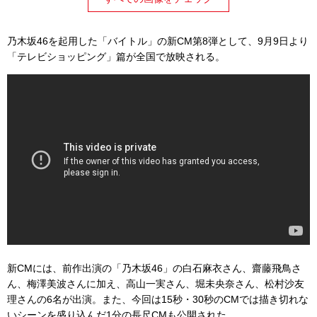
乃木坂46を起用した「バイトル」の新CM第8弾として、9月9日より
「テレビショッピング」篇が全国で放映される。
新CMには、前作出演の「乃木坂46」の白石麻衣さん、齋藤飛鳥さ
ん、梅澤美波さんに加え、高山一実さん、堀未央奈さん、松村沙友
理さんの6名が出演。また、今回は15秒・30秒のCMでは描き切れな
いシーンを盛り込んだ1分の長尺CMも公開された。