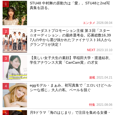
STU48 中村舞の原動力は「愛」。STU48と2nd写
真集を語る。
エンタメ
2026.08.04
スターダストプロモーション主催 第３回「スター
☆オーディション」の最終選考会。応募総数16,39
7人の中から選び抜かれたファイナリスト16人から
グランプリが決定！
NEXT
2023.10.10
【美しい女子大生の素顔】早稲田大学・渡邉結衣、
学生アナウンス大賞「CanCam賞」の才女
連載
2021.04.21
eggモデル・まぁみ、初写真集で「エロいけどヘル
シーな感じ」大人の私、ベールを脱ぐ
特集
2021.08.06
月9ドラマ「海のはじまり」で注目を集める女優・