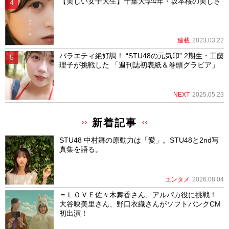
【美しい女子大生】千葉大学4年・坂本桜の美しさ
連載
2023.03.22
バラエティ絶好調！ “STU48の元気印” 2期生・工藤
理子が挑戦した 「週刊誌初表紙＆巻頭グラビア」
NEXT
2025.05.23
新着記事
STU48 中村舞の原動力は「愛」。STU48と2nd写
真集を語る。
エンタメ
2026.08.04
＝ＬＯＶＥ佐々木舞香さん、アルパカ役に挑戦！
大谷映美里さん、野口衣織さんがソフトバンクCM
初出演！