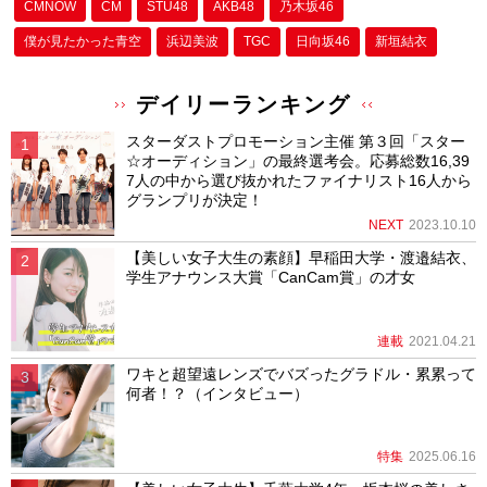
CMNOW
CM
STU48
AKB48
乃木坂46
僕が⾒たかった⻘空
浜辺美波
TGC
日向坂46
新垣結衣
デイリーランキング
スターダストプロモーション主催 第３回「スター
☆オーディション」の最終選考会。応募総数16,39
7人の中から選び抜かれたファイナリスト16人から
グランプリが決定！
NEXT
2023.10.10
【美しい女子大生の素顔】早稲田大学・渡邉結衣、
学生アナウンス大賞「CanCam賞」の才女
連載
2021.04.21
ワキと超望遠レンズでバズったグラドル・累累って
何者！？（インタビュー）
特集
2025.06.16