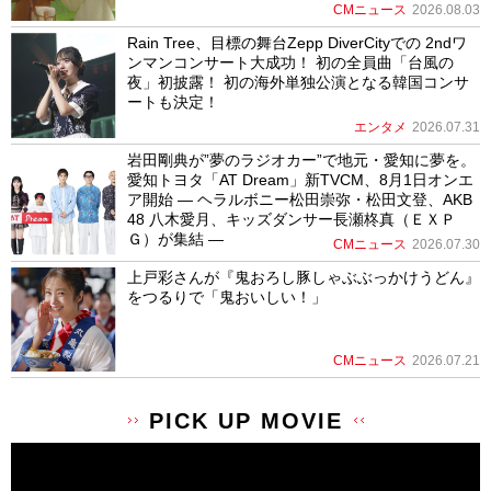
CMニュース
2026.08.03
Rain Tree、目標の舞台Zepp DiverCityでの 2ndワ
ンマンコンサート大成功！ 初の全員曲「台風の
夜」初披露！ 初の海外単独公演となる韓国コンサ
ートも決定！
エンタメ
2026.07.31
岩田剛典が”夢のラジオカー”で地元・愛知に夢を。
愛知トヨタ「AT Dream」新TVCM、8月1日オンエ
ア開始 ― ヘラルボニー松田崇弥・松田文登、AKB
48 八木愛月、キッズダンサー長瀬柊真（ＥＸＰ
Ｇ）が集結 ―
CMニュース
2026.07.30
上戸彩さんが『鬼おろし豚しゃぶぶっかけうどん』
をつるりで「鬼おいしい！」
CMニュース
2026.07.21
PICK UP MOVIE