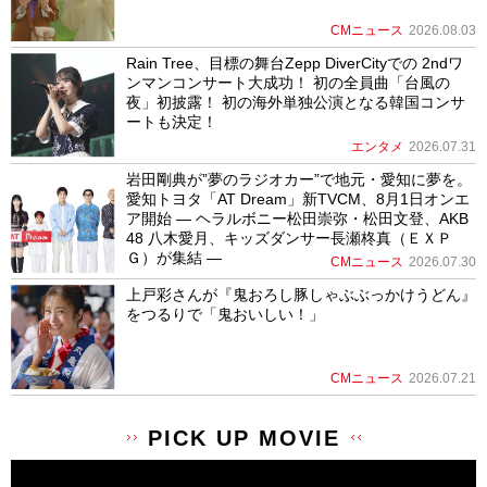
CMニュース
2026.08.03
Rain Tree、目標の舞台Zepp DiverCityでの 2ndワ
ンマンコンサート大成功！ 初の全員曲「台風の
夜」初披露！ 初の海外単独公演となる韓国コンサ
ートも決定！
エンタメ
2026.07.31
岩田剛典が”夢のラジオカー”で地元・愛知に夢を。
愛知トヨタ「AT Dream」新TVCM、8月1日オンエ
ア開始 ― ヘラルボニー松田崇弥・松田文登、AKB
48 八木愛月、キッズダンサー長瀬柊真（ＥＸＰ
Ｇ）が集結 ―
CMニュース
2026.07.30
上戸彩さんが『鬼おろし豚しゃぶぶっかけうどん』
をつるりで「鬼おいしい！」
CMニュース
2026.07.21
PICK UP MOVIE