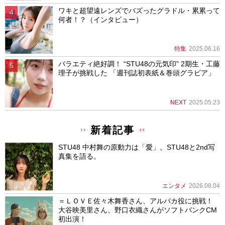
ワキと超望遠レンズでバズったグラドル・累累って
何者！？（インタビュー）
特集
2025.06.16
バラエティ絶好調！ “STU48の元気印” 2期生・工藤
理子が挑戦した 「週刊誌初表紙＆巻頭グラビア」
NEXT
2025.05.23
新着記事
STU48 中村舞の原動力は「愛」。STU48と2nd写
真集を語る。
エンタメ
2026.08.04
＝ＬＯＶＥ佐々木舞香さん、アルパカ役に挑戦！
大谷映美里さん、野口衣織さんがソフトバンクCM
初出演！