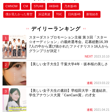
CMNOW
CM
STU48
AKB48
乃木坂46
僕が⾒たかった⻘空
浜辺美波
TGC
日向坂46
新垣結衣
デイリーランキング
スターダストプロモーション主催 第３回「スター
☆オーディション」の最終選考会。応募総数16,39
7人の中から選び抜かれたファイナリスト16人から
グランプリが決定！
NEXT
2023.10.10
【美しい女子大生】千葉大学4年・坂本桜の美しさ
連載
2023.03.22
【美しい女子大生の素顔】早稲田大学・渡邉結衣、
学生アナウンス大賞「CanCam賞」の才女
連載
2021.04.21