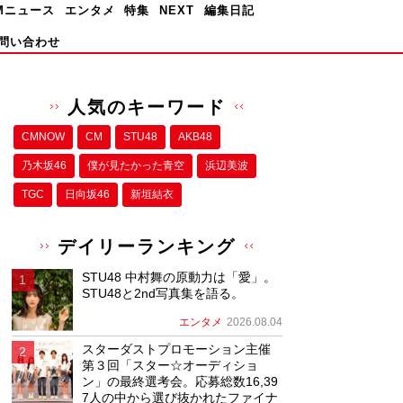
Mニュース
エンタメ
特集
NEXT
編集日記
問い合わせ
人気のキーワード
CMNOW
CM
STU48
AKB48
乃木坂46
僕が⾒たかった⻘空
浜辺美波
TGC
日向坂46
新垣結衣
デイリーランキング
STU48 中村舞の原動力は「愛」。
STU48と2nd写真集を語る。
エンタメ
2026.08.04
スターダストプロモーション主催
第３回「スター☆オーディショ
ン」の最終選考会。応募総数16,39
7人の中から選び抜かれたファイナ