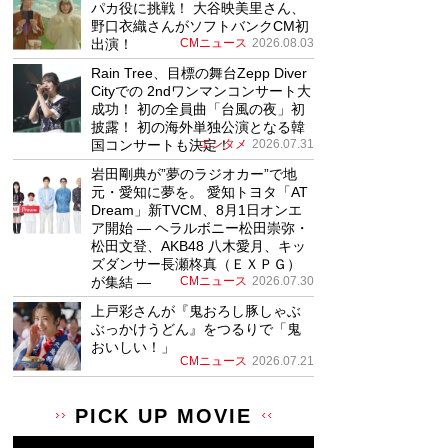
パカ役に挑戦！ 大谷映美里さん、
野口衣織さんがソフトバンクCM初
出演！
CMニュース
2026.08.03
Rain Tree、目標の舞台Zepp Diver
Cityでの 2ndワンマンコンサート大
成功！ 初の全員曲「台風の夜」初
披露！ 初の海外単独公演となる韓
国コンサートも決定！
エンタメ
2026.07.31
岩田剛典が”夢のラジオカー”で地
元・愛知に夢を。 愛知トヨタ「AT
Dream」新TVCM、8月1日オンエ
ア開始 ― ヘラルボニー松田崇弥・
松田文登、AKB48 八木愛月、キッ
ズダンサー長瀬柊真（ＥＸＰＧ）
が集結 ―
CMニュース
2026.07.30
上戸彩さんが『鬼おろし豚しゃぶ
ぶっかけうどん』をつるりで「鬼
おいしい！」
CMニュース
2026.07.21
PICK UP MOVIE