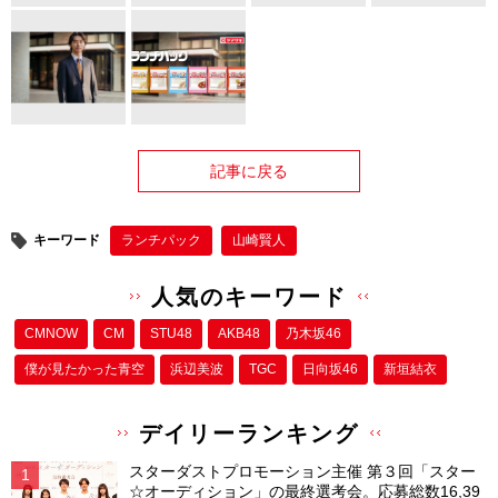
記事に戻る
キーワード
ランチパック
山崎賢人
人気のキーワード
CMNOW
CM
STU48
AKB48
乃木坂46
僕が⾒たかった⻘空
浜辺美波
TGC
日向坂46
新垣結衣
デイリーランキング
スターダストプロモーション主催 第３回「スター
☆オーディション」の最終選考会。応募総数16,39