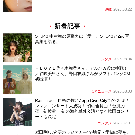
連載
2023.03.22
新着記事
STU48 中村舞の原動力は「愛」。STU48と2nd写
真集を語る。
エンタメ
2026.08.04
＝ＬＯＶＥ佐々木舞香さん、アルパカ役に挑戦！
大谷映美里さん、野口衣織さんがソフトバンクCM
初出演！
CMニュース
2026.08.03
Rain Tree、目標の舞台Zepp DiverCityでの 2ndワ
ンマンコンサート大成功！ 初の全員曲「台風の
夜」初披露！ 初の海外単独公演となる韓国コンサ
ートも決定！
エンタメ
2026.07.31
岩田剛典が”夢のラジオカー”で地元・愛知に夢を。