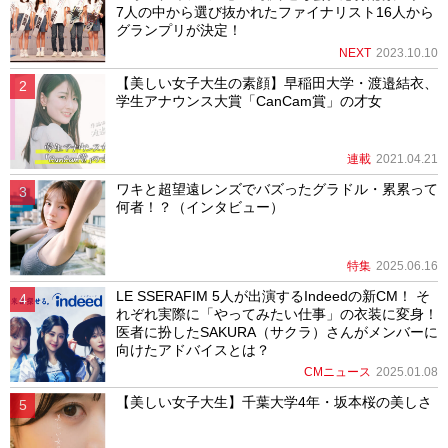
7人の中から選び抜かれたファイナリスト16人から
グランプリが決定！
NEXT
2023.10.10
【美しい女子大生の素顔】早稲田大学・渡邉結衣、
学生アナウンス大賞「CanCam賞」の才女
連載
2021.04.21
ワキと超望遠レンズでバズったグラドル・累累って
何者！？（インタビュー）
特集
2025.06.16
LE SSERAFIM 5人が出演するIndeedの新CM！ そ
れぞれ実際に「やってみたい仕事」の衣装に変身！
医者に扮したSAKURA（サクラ）さんがメンバーに
向けたアドバイスとは？
CMニュース
2025.01.08
【美しい女子大生】千葉大学4年・坂本桜の美しさ