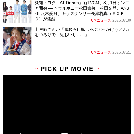
愛知トヨタ「AT Dream」新TVCM、8月1日オンエ
ア開始 ― ヘラルボニー松田崇弥・松田文登、AKB
48 八木愛月、キッズダンサー長瀬柊真（ＥＸＰ
Ｇ）が集結 ―
CMニュース
2026.07.30
上戸彩さんが『鬼おろし豚しゃぶぶっかけうどん』
をつるりで「鬼おいしい！」
CMニュース
2026.07.21
PICK UP MOVIE