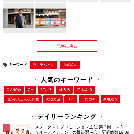
記事に戻る
キーワード
ランチパック
山崎賢人
人気のキーワード
CMNOW
CM
STU48
AKB48
乃木坂46
僕が⾒たかった⻘空
浜辺美波
TGC
日向坂46
新垣結衣
デイリーランキング
スターダストプロモーション主催 第３回「スター
☆オーディション」の最終選考会。応募総数16,39