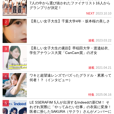
7人の中から選び抜かれたファイナリスト16人から
グランプリが決定！
NEXT
2023.10.10
【美しい女子大生】千葉大学4年・坂本桜の美しさ
連載
2023.03.22
【美しい女子大生の素顔】早稲田大学・渡邉結衣、
学生アナウンス大賞「CanCam賞」の才女
連載
2021.04.21
ワキと超望遠レンズでバズったグラドル・累累って
何者！？（インタビュー）
特集
2025.06.16
LE SSERAFIM 5人が出演するIndeedの新CM！ そ
れぞれ実際に「やってみたい仕事」の衣装に変身！
医者に扮したSAKURA（サクラ）さんがメンバーに