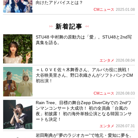
向けたアドバイスとは？
CMニュース
2025.01.08
新着記事
STU48 中村舞の原動力は「愛」。STU48と2nd写
真集を語る。
エンタメ
2026.08.04
＝ＬＯＶＥ佐々木舞香さん、アルパカ役に挑戦！
大谷映美里さん、野口衣織さんがソフトバンクCM
初出演！
CMニュース
2026.08.03
Rain Tree、目標の舞台Zepp DiverCityでの 2ndワ
ンマンコンサート大成功！ 初の全員曲「台風の
夜」初披露！ 初の海外単独公演となる韓国コンサ
ートも決定！
エンタメ
2026.07.31
岩田剛典が”夢のラジオカー”で地元・愛知に夢を。