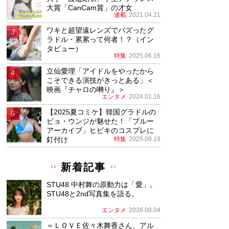
大賞「CanCam賞」の才女
連載
2021.04.21
ワキと超望遠レンズでバズったグ
ラドル・累累って何者！？（イン
タビュー）
特集
2025.06.16
立仙愛理「アイドルをやったから
こそできる演技がきっとある」＜
映画『チャロの囀り』＞
エンタメ
2024.01.16
【2025夏コミケ】韓国グラドルの
ピョ・ウンジが魅せた！「ブルー
アーカイブ」ヒビキのコスプレに
釘付け
特集
2025.08.19
新着記事
STU48 中村舞の原動力は「愛」。
STU48と2nd写真集を語る。
エンタメ
2026.08.04
＝ＬＯＶＥ佐々木舞香さん、アル