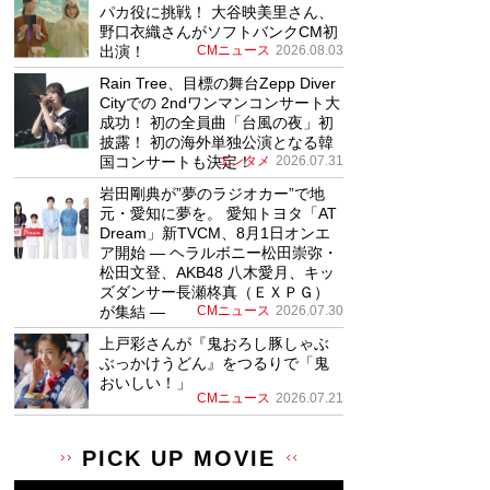
パカ役に挑戦！ 大谷映美里さん、
野口衣織さんがソフトバンクCM初
出演！
CMニュース
2026.08.03
Rain Tree、目標の舞台Zepp Diver
Cityでの 2ndワンマンコンサート大
成功！ 初の全員曲「台風の夜」初
披露！ 初の海外単独公演となる韓
国コンサートも決定！
エンタメ
2026.07.31
岩田剛典が”夢のラジオカー”で地
元・愛知に夢を。 愛知トヨタ「AT
Dream」新TVCM、8月1日オンエ
ア開始 ― ヘラルボニー松田崇弥・
松田文登、AKB48 八木愛月、キッ
ズダンサー長瀬柊真（ＥＸＰＧ）
が集結 ―
CMニュース
2026.07.30
上戸彩さんが『鬼おろし豚しゃぶ
ぶっかけうどん』をつるりで「鬼
おいしい！」
CMニュース
2026.07.21
PICK UP MOVIE