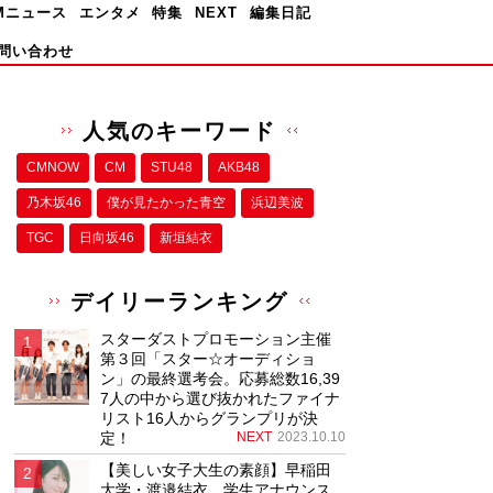
Mニュース
エンタメ
特集
NEXT
編集日記
問い合わせ
人気のキーワード
CMNOW
CM
STU48
AKB48
乃木坂46
僕が⾒たかった⻘空
浜辺美波
TGC
日向坂46
新垣結衣
デイリーランキング
スターダストプロモーション主催
第３回「スター☆オーディショ
ン」の最終選考会。応募総数16,39
7人の中から選び抜かれたファイナ
リスト16人からグランプリが決
定！
NEXT
2023.10.10
【美しい女子大生の素顔】早稲田
大学・渡邉結衣、学生アナウンス