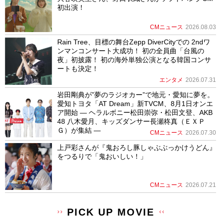
初出演！
CMニュース
2026.08.03
Rain Tree、目標の舞台Zepp DiverCityでの 2ndワ
ンマンコンサート大成功！ 初の全員曲「台風の
夜」初披露！ 初の海外単独公演となる韓国コンサ
ートも決定！
エンタメ
2026.07.31
岩田剛典が”夢のラジオカー”で地元・愛知に夢を。
愛知トヨタ「AT Dream」新TVCM、8月1日オンエ
ア開始 ― ヘラルボニー松田崇弥・松田文登、AKB
48 八木愛月、キッズダンサー長瀬柊真（ＥＸＰ
Ｇ）が集結 ―
CMニュース
2026.07.30
上戸彩さんが『鬼おろし豚しゃぶぶっかけうどん』
をつるりで「鬼おいしい！」
CMニュース
2026.07.21
PICK UP MOVIE