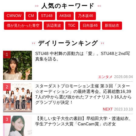
人気のキーワード
CMNOW
CM
STU48
AKB48
乃木坂46
僕が⾒たかった⻘空
浜辺美波
TGC
日向坂46
新垣結衣
デイリーランキング
STU48 中村舞の原動力は「愛」。STU48と2nd写
真集を語る。
エンタメ
2026.08.04
スターダストプロモーション主催 第３回「スター
☆オーディション」の最終選考会。応募総数16,39
7人の中から選び抜かれたファイナリスト16人から
グランプリが決定！
NEXT
2023.10.10
【美しい女子大生の素顔】早稲田大学・渡邉結衣、
学生アナウンス大賞「CanCam賞」の才女