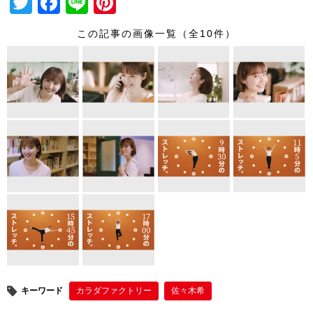
T
F
Li
Pi
wi
a
n
nt
この記事の画像一覧（全10件）
tt
c
e
er
er
e
e
b
st
o
o
k
キーワード
カラダファクトリー
佐々木希