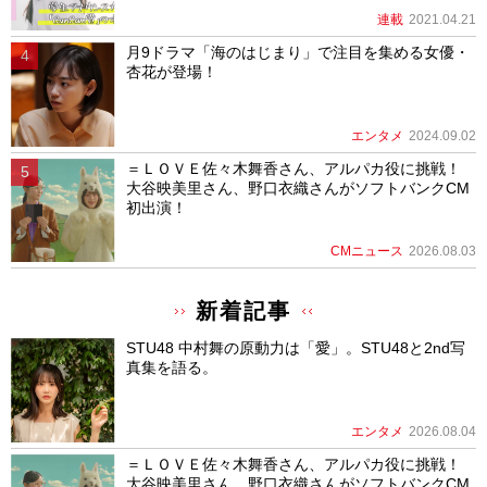
連載
2021.04.21
月9ドラマ「海のはじまり」で注目を集める女優・
杏花が登場！
エンタメ
2024.09.02
＝ＬＯＶＥ佐々木舞香さん、アルパカ役に挑戦！
大谷映美里さん、野口衣織さんがソフトバンクCM
初出演！
CMニュース
2026.08.03
新着記事
STU48 中村舞の原動力は「愛」。STU48と2nd写
真集を語る。
エンタメ
2026.08.04
＝ＬＯＶＥ佐々木舞香さん、アルパカ役に挑戦！
大谷映美里さん、野口衣織さんがソフトバンクCM