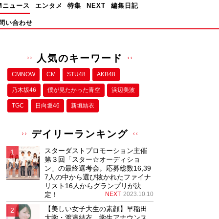
Mニュース
エンタメ
特集
NEXT
編集日記
問い合わせ
人気のキーワード
CMNOW
CM
STU48
AKB48
乃木坂46
僕が⾒たかった⻘空
浜辺美波
TGC
日向坂46
新垣結衣
デイリーランキング
スターダストプロモーション主催
第３回「スター☆オーディショ
ン」の最終選考会。応募総数16,39
7人の中から選び抜かれたファイナ
リスト16人からグランプリが決
定！
NEXT
2023.10.10
【美しい女子大生の素顔】早稲田
大学・渡邉結衣、学生アナウンス