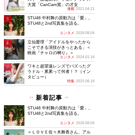
大賞「CanCam賞」の才女
連載
2021.04.21
STU48 中村舞の原動力は「愛」。
STU48と2nd写真集を語る。
エンタメ
2026.08.04
立仙愛理「アイドルをやったから
こそできる演技がきっとある」＜
映画『チャロの囀り』＞
エンタメ
2024.01.16
ワキと超望遠レンズでバズったグ
ラドル・累累って何者！？（イン
タビュー）
特集
2025.06.16
新着記事
STU48 中村舞の原動力は「愛」。
STU48と2nd写真集を語る。
エンタメ
2026.08.04
＝ＬＯＶＥ佐々木舞香さん、アル