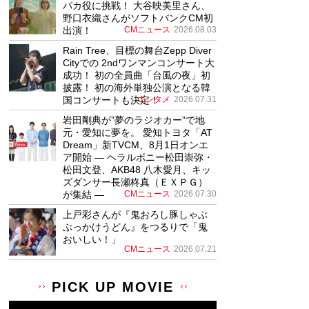
パカ役に挑戦！ 大谷映美里さん、
野口衣織さんがソフトバンクCM初
出演！
CMニュース
2026.08.03
Rain Tree、目標の舞台Zepp Diver
Cityでの 2ndワンマンコンサート大
成功！ 初の全員曲「台風の夜」初
披露！ 初の海外単独公演となる韓
国コンサートも決定！
エンタメ
2026.07.31
岩田剛典が”夢のラジオカー”で地
元・愛知に夢を。 愛知トヨタ「AT
Dream」新TVCM、8月1日オンエ
ア開始 ― ヘラルボニー松田崇弥・
松田文登、AKB48 八木愛月、キッ
ズダンサー長瀬柊真（ＥＸＰＧ）
が集結 ―
CMニュース
2026.07.30
上戸彩さんが『鬼おろし豚しゃぶ
ぶっかけうどん』をつるりで「鬼
おいしい！」
CMニュース
2026.07.21
PICK UP MOVIE