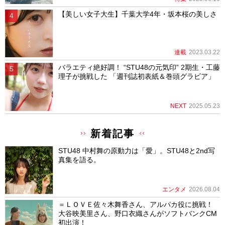
【美しい女子大生】千葉大学4年・坂本桜の美しさ
連載
2023.03.22
バラエティ絶好調！ “STU48の元気印” 2期生・工藤
理子が挑戦した 「週刊誌初表紙＆巻頭グラビア」
NEXT
2025.05.23
新着記事
STU48 中村舞の原動力は「愛」。STU48と2nd写
真集を語る。
エンタメ
2026.08.04
＝ＬＯＶＥ佐々木舞香さん、アルパカ役に挑戦！
大谷映美里さん、野口衣織さんがソフトバンクCM
初出演！