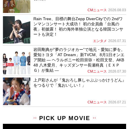
CMニュース
2026.08.03
Rain Tree、目標の舞台Zepp DiverCityでの 2ndワ
ンマンコンサート大成功！ 初の全員曲「台風の
夜」初披露！ 初の海外単独公演となる韓国コンサ
ートも決定！
エンタメ
2026.07.31
岩田剛典が”夢のラジオカー”で地元・愛知に夢を。
愛知トヨタ「AT Dream」新TVCM、8月1日オンエ
ア開始 ― ヘラルボニー松田崇弥・松田文登、AKB
48 八木愛月、キッズダンサー長瀬柊真（ＥＸＰ
Ｇ）が集結 ―
CMニュース
2026.07.30
上戸彩さんが『鬼おろし豚しゃぶぶっかけうどん』
をつるりで「鬼おいしい！」
CMニュース
2026.07.21
PICK UP MOVIE