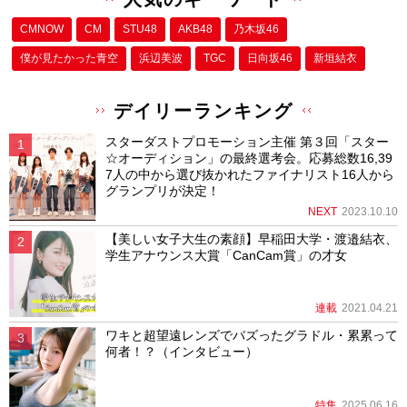
CMNOW
CM
STU48
AKB48
乃木坂46
僕が⾒たかった⻘空
浜辺美波
TGC
日向坂46
新垣結衣
デイリーランキング
スターダストプロモーション主催 第３回「スター
☆オーディション」の最終選考会。応募総数16,39
7人の中から選び抜かれたファイナリスト16人から
グランプリが決定！
NEXT
2023.10.10
【美しい女子大生の素顔】早稲田大学・渡邉結衣、
学生アナウンス大賞「CanCam賞」の才女
連載
2021.04.21
ワキと超望遠レンズでバズったグラドル・累累って
何者！？（インタビュー）
特集
2025.06.16