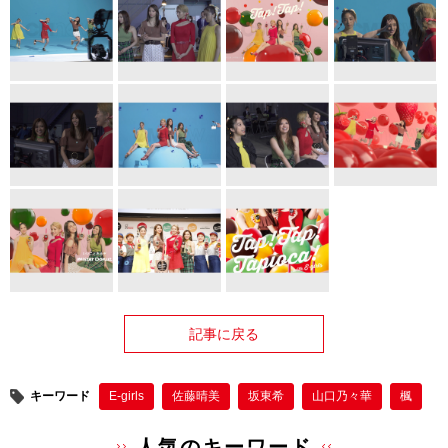
記事に戻る
キーワード
E-girls
佐藤晴美
坂東希
山口乃々華
楓
人気のキーワード