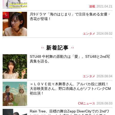
連載
2021.04.21
月9ドラマ「海のはじまり」で注目を集める女優・
杏花が登場！
エンタメ
2024.09.02
新着記事
STU48 中村舞の原動力は「愛」。STU48と2nd写
真集を語る。
エンタメ
2026.08.04
＝ＬＯＶＥ佐々木舞香さん、アルパカ役に挑戦！
大谷映美里さん、野口衣織さんがソフトバンクCM
初出演！
CMニュース
2026.08.03
Rain Tree、目標の舞台Zepp DiverCityでの 2ndワ