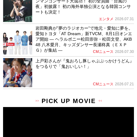
ンマンコンサート大成功！ 初の全員曲「台風の
夜」初披露！ 初の海外単独公演となる韓国コンサ
ートも決定！
エンタメ
2026.07.31
岩田剛典が”夢のラジオカー”で地元・愛知に夢を。
愛知トヨタ「AT Dream」新TVCM、8月1日オンエ
ア開始 ― ヘラルボニー松田崇弥・松田文登、AKB
48 八木愛月、キッズダンサー長瀬柊真（ＥＸＰ
Ｇ）が集結 ―
CMニュース
2026.07.30
上戸彩さんが『鬼おろし豚しゃぶぶっかけうどん』
をつるりで「鬼おいしい！」
CMニュース
2026.07.21
PICK UP MOVIE