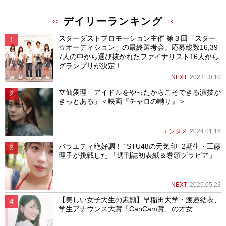
デイリーランキング
スターダストプロモーション主催 第３回「スター
☆オーディション」の最終選考会。応募総数16,39
7人の中から選び抜かれたファイナリスト16人から
グランプリが決定！
NEXT
2023.10.10
立仙愛理「アイドルをやったからこそできる演技が
きっとある」＜映画『チャロの囀り』＞
エンタメ
2024.01.16
バラエティ絶好調！ “STU48の元気印” 2期生・工藤
理子が挑戦した 「週刊誌初表紙＆巻頭グラビア」
NEXT
2025.05.23
【美しい女子大生の素顔】早稲田大学・渡邉結衣、
学生アナウンス大賞「CanCam賞」の才女