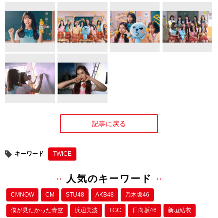
記事に戻る
キーワード
TWICE
人気のキーワード
CMNOW
CM
STU48
AKB48
乃木坂46
僕が⾒たかった⻘空
浜辺美波
TGC
日向坂46
新垣結衣