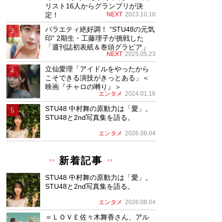
リスト16人からグランプリが決
定！
NEXT
2023.10.10
バラエティ絶好調！ “STU48の元気
印” 2期生・工藤理子が挑戦した
「週刊誌初表紙＆巻頭グラビア」
NEXT
2025.05.23
立仙愛理「アイドルをやったから
こそできる演技がきっとある」＜
映画『チャロの囀り』＞
エンタメ
2024.01.16
STU48 中村舞の原動力は「愛」。
STU48と2nd写真集を語る。
エンタメ
2026.08.04
新着記事
STU48 中村舞の原動力は「愛」。
STU48と2nd写真集を語る。
エンタメ
2026.08.04
＝ＬＯＶＥ佐々木舞香さん、アル