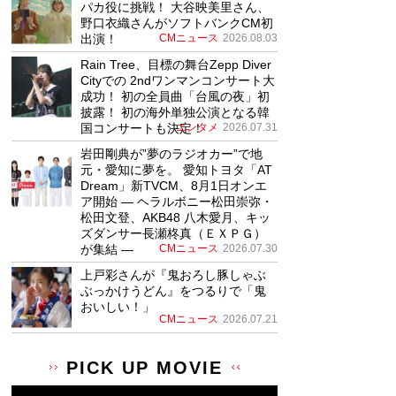
パカ役に挑戦！ 大谷映美里さん、
野口衣織さんがソフトバンクCM初
出演！
CMニュース
2026.08.03
Rain Tree、目標の舞台Zepp Diver
Cityでの 2ndワンマンコンサート大
成功！ 初の全員曲「台風の夜」初
披露！ 初の海外単独公演となる韓
国コンサートも決定！
エンタメ
2026.07.31
岩田剛典が”夢のラジオカー”で地
元・愛知に夢を。 愛知トヨタ「AT
Dream」新TVCM、8月1日オンエ
ア開始 ― ヘラルボニー松田崇弥・
松田文登、AKB48 八木愛月、キッ
ズダンサー長瀬柊真（ＥＸＰＧ）
が集結 ―
CMニュース
2026.07.30
上戸彩さんが『鬼おろし豚しゃぶ
ぶっかけうどん』をつるりで「鬼
おいしい！」
CMニュース
2026.07.21
PICK UP MOVIE