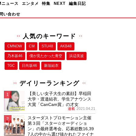
Mニュース
エンタメ
特集
NEXT
編集日記
問い合わせ
人気のキーワード
CMNOW
CM
STU48
AKB48
乃木坂46
僕が⾒たかった⻘空
浜辺美波
TGC
日向坂46
新垣結衣
デイリーランキング
【美しい女子大生の素顔】早稲田
大学・渡邉結衣、学生アナウンス
大賞「CanCam賞」の才女
連載
2021.04.21
スターダストプロモーション主催
第３回「スター☆オーディショ
ン」の最終選考会。応募総数16,39
7人の中から選び抜かれたファイナ