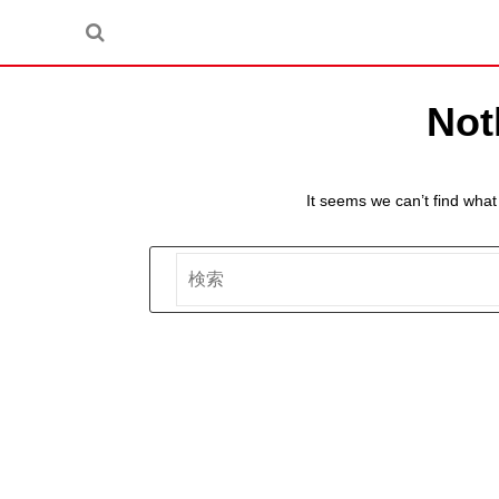
Not
It seems we can’t find what