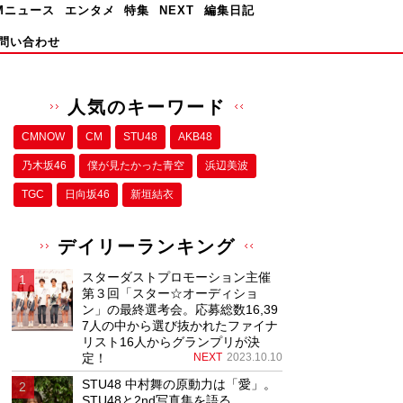
Mニュース
エンタメ
特集
NEXT
編集日記
問い合わせ
人気のキーワード
CMNOW
CM
STU48
AKB48
乃木坂46
僕が⾒たかった⻘空
浜辺美波
TGC
日向坂46
新垣結衣
デイリーランキング
スターダストプロモーション主催
第３回「スター☆オーディショ
ン」の最終選考会。応募総数16,39
7人の中から選び抜かれたファイナ
リスト16人からグランプリが決
定！
NEXT
2023.10.10
STU48 中村舞の原動力は「愛」。
STU48と2nd写真集を語る。