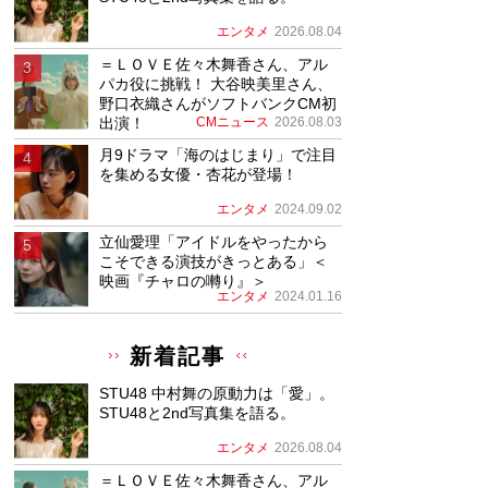
エンタメ
2026.08.04
＝ＬＯＶＥ佐々木舞香さん、アル
パカ役に挑戦！ 大谷映美里さん、
野口衣織さんがソフトバンクCM初
出演！
CMニュース
2026.08.03
月9ドラマ「海のはじまり」で注目
を集める女優・杏花が登場！
エンタメ
2024.09.02
立仙愛理「アイドルをやったから
こそできる演技がきっとある」＜
映画『チャロの囀り』＞
エンタメ
2024.01.16
新着記事
STU48 中村舞の原動力は「愛」。
STU48と2nd写真集を語る。
エンタメ
2026.08.04
＝ＬＯＶＥ佐々木舞香さん、アル