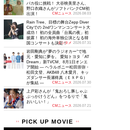
パカ役に挑戦！ 大谷映美里さん、
野口衣織さんがソフトバンクCM初
出演！
CMニュース
2026.08.03
Rain Tree、目標の舞台Zepp Diver
Cityでの 2ndワンマンコンサート大
成功！ 初の全員曲「台風の夜」初
披露！ 初の海外単独公演となる韓
国コンサートも決定！
エンタメ
2026.07.31
岩田剛典が”夢のラジオカー”で地
元・愛知に夢を。 愛知トヨタ「AT
Dream」新TVCM、8月1日オンエ
ア開始 ― ヘラルボニー松田崇弥・
松田文登、AKB48 八木愛月、キッ
ズダンサー長瀬柊真（ＥＸＰＧ）
が集結 ―
CMニュース
2026.07.30
上戸彩さんが『鬼おろし豚しゃぶ
ぶっかけうどん』をつるりで「鬼
おいしい！」
CMニュース
2026.07.21
PICK UP MOVIE