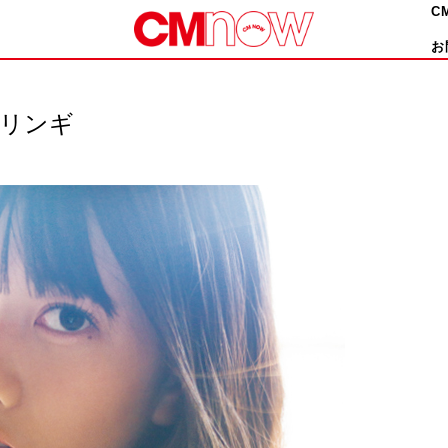
C
お
 エリンギ