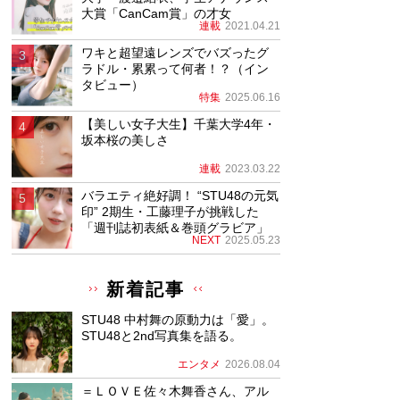
大賞「CanCam賞」の才女
連載
2021.04.21
ワキと超望遠レンズでバズったグ
ラドル・累累って何者！？（イン
タビュー）
特集
2025.06.16
【美しい女子大生】千葉大学4年・
坂本桜の美しさ
連載
2023.03.22
バラエティ絶好調！ “STU48の元気
印” 2期生・工藤理子が挑戦した
「週刊誌初表紙＆巻頭グラビア」
NEXT
2025.05.23
新着記事
STU48 中村舞の原動力は「愛」。
STU48と2nd写真集を語る。
エンタメ
2026.08.04
＝ＬＯＶＥ佐々木舞香さん、アル