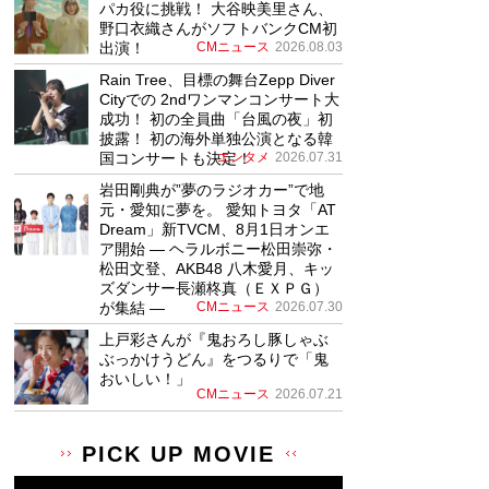
パカ役に挑戦！ 大谷映美里さん、
野口衣織さんがソフトバンクCM初
出演！
CMニュース
2026.08.03
Rain Tree、目標の舞台Zepp Diver
Cityでの 2ndワンマンコンサート大
成功！ 初の全員曲「台風の夜」初
披露！ 初の海外単独公演となる韓
国コンサートも決定！
エンタメ
2026.07.31
岩田剛典が”夢のラジオカー”で地
元・愛知に夢を。 愛知トヨタ「AT
Dream」新TVCM、8月1日オンエ
ア開始 ― ヘラルボニー松田崇弥・
松田文登、AKB48 八木愛月、キッ
ズダンサー長瀬柊真（ＥＸＰＧ）
が集結 ―
CMニュース
2026.07.30
上戸彩さんが『鬼おろし豚しゃぶ
ぶっかけうどん』をつるりで「鬼
おいしい！」
CMニュース
2026.07.21
PICK UP MOVIE