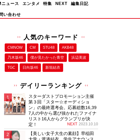
Mニュース
エンタメ
特集
NEXT
編集日記
問い合わせ
人気のキーワード
CMNOW
CM
STU48
AKB48
乃木坂46
僕が⾒たかった⻘空
浜辺美波
TGC
日向坂46
新垣結衣
デイリーランキング
スターダストプロモーション主催
第３回「スター☆オーディショ
ン」の最終選考会。応募総数16,39
7人の中から選び抜かれたファイナ
リスト16人からグランプリが決
定！
NEXT
2023.10.10
【美しい女子大生の素顔】早稲田
大学・渡邉結衣、学生アナウンス