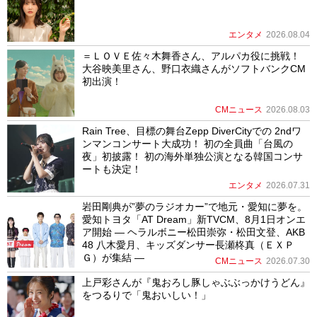
エンタメ
2026.08.04
＝ＬＯＶＥ佐々木舞香さん、アルパカ役に挑戦！
大谷映美里さん、野口衣織さんがソフトバンクCM
初出演！
CMニュース
2026.08.03
Rain Tree、目標の舞台Zepp DiverCityでの 2ndワ
ンマンコンサート大成功！ 初の全員曲「台風の
夜」初披露！ 初の海外単独公演となる韓国コンサ
ートも決定！
エンタメ
2026.07.31
岩田剛典が”夢のラジオカー”で地元・愛知に夢を。
愛知トヨタ「AT Dream」新TVCM、8月1日オンエ
ア開始 ― ヘラルボニー松田崇弥・松田文登、AKB
48 八木愛月、キッズダンサー長瀬柊真（ＥＸＰ
Ｇ）が集結 ―
CMニュース
2026.07.30
上戸彩さんが『鬼おろし豚しゃぶぶっかけうどん』
をつるりで「鬼おいしい！」