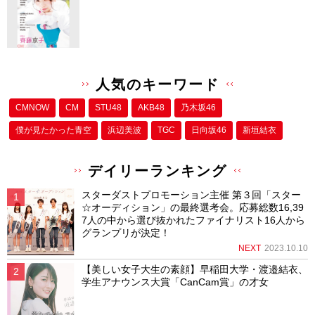
人気のキーワード
CMNOW
CM
STU48
AKB48
乃木坂46
僕が⾒たかった⻘空
浜辺美波
TGC
日向坂46
新垣結衣
デイリーランキング
スターダストプロモーション主催 第３回「スター
☆オーディション」の最終選考会。応募総数16,39
7人の中から選び抜かれたファイナリスト16人から
グランプリが決定！
NEXT
2023.10.10
【美しい女子大生の素顔】早稲田大学・渡邉結衣、
学生アナウンス大賞「CanCam賞」の才女