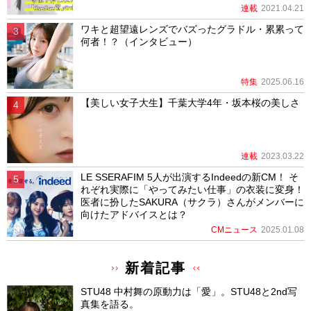
連載
2021.04.21
ワキと超望遠レンズでバズったグラドル・累累って
何者！？（インタビュー）
特集
2025.06.16
【美しい女子大生】千葉大学4年・坂本桜の美しさ
連載
2023.03.22
LE SSERAFIM 5人が出演するIndeedの新CM！ そ
れぞれ実際に「やってみたい仕事」の衣装に変身！
医者に扮したSAKURA（サクラ）さんがメンバーに
向けたアドバイスとは？
CMニュース
2025.01.08
新着記事
STU48 中村舞の原動力は「愛」。STU48と2nd写
真集を語る。