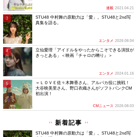
連載
2021.04.21
STU48 中村舞の原動力は「愛」。STU48と2nd写
真集を語る。
エンタメ
2026.08.04
立仙愛理「アイドルをやったからこそできる演技が
きっとある」＜映画『チャロの囀り』＞
エンタメ
2024.01.16
＝ＬＯＶＥ佐々木舞香さん、アルパカ役に挑戦！
大谷映美里さん、野口衣織さんがソフトバンクCM
初出演！
CMニュース
2026.08.03
新着記事
STU48 中村舞の原動力は「愛」。STU48と2nd写