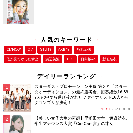
人気のキーワード
CMNOW
CM
STU48
AKB48
乃木坂46
僕が⾒たかった⻘空
浜辺美波
TGC
日向坂46
新垣結衣
デイリーランキング
スターダストプロモーション主催 第３回「スター
☆オーディション」の最終選考会。応募総数16,39
7人の中から選び抜かれたファイナリスト16人から
グランプリが決定！
NEXT
2023.10.10
【美しい女子大生の素顔】早稲田大学・渡邉結衣、
学生アナウンス大賞「CanCam賞」の才女