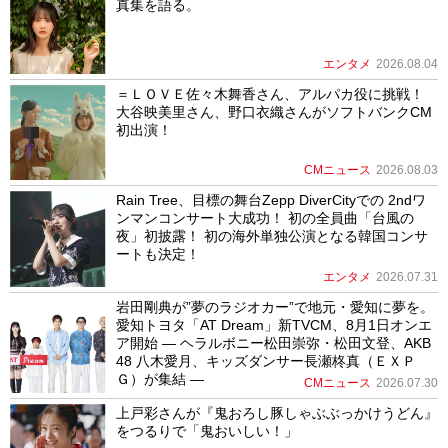
真集を語る。
エンタメ
2026.08.04
＝ＬＯＶＥ佐々木舞香さん、アルパカ役に挑戦！
大谷映美里さん、野口衣織さんがソフトバンクCM
初出演！
CMニュース
2026.08.03
Rain Tree、目標の舞台Zepp DiverCityでの 2ndワ
ンマンコンサート大成功！ 初の全員曲「台風の
夜」初披露！ 初の海外単独公演となる韓国コンサ
ートも決定！
エンタメ
2026.07.31
岩田剛典が”夢のラジオカー”で地元・愛知に夢を。
愛知トヨタ「AT Dream」新TVCM、8月1日オンエ
ア開始 ― ヘラルボニー松田崇弥・松田文登、AKB
48 八木愛月、キッズダンサー長瀬柊真（ＥＸＰ
Ｇ）が集結 ―
CMニュース
2026.07.30
上戸彩さんが『鬼おろし豚しゃぶぶっかけうどん』
をつるりで「鬼おいしい！」