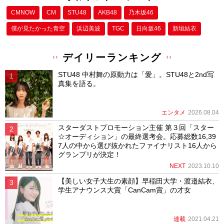
CMNOW
CM
STU48
AKB48
乃木坂46
僕が⾒たかった⻘空
浜辺美波
TGC
日向坂46
新垣結衣
デイリーランキング
STU48 中村舞の原動力は「愛」。STU48と2nd写
真集を語る。
エンタメ
2026.08.04
スターダストプロモーション主催 第３回「スター
☆オーディション」の最終選考会。応募総数16,39
7人の中から選び抜かれたファイナリスト16人から
グランプリが決定！
NEXT
2023.10.10
【美しい女子大生の素顔】早稲田大学・渡邉結衣、
学生アナウンス大賞「CanCam賞」の才女
連載
2021.04.21