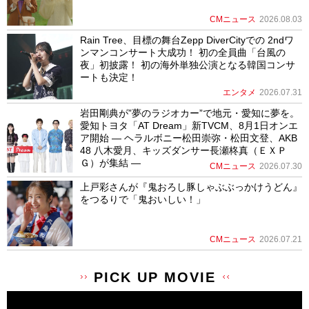
CMニュース
2026.08.03
Rain Tree、目標の舞台Zepp DiverCityでの 2ndワ
ンマンコンサート大成功！ 初の全員曲「台風の
夜」初披露！ 初の海外単独公演となる韓国コンサ
ートも決定！
エンタメ
2026.07.31
岩田剛典が”夢のラジオカー”で地元・愛知に夢を。
愛知トヨタ「AT Dream」新TVCM、8月1日オンエ
ア開始 ― ヘラルボニー松田崇弥・松田文登、AKB
48 八木愛月、キッズダンサー長瀬柊真（ＥＸＰ
Ｇ）が集結 ―
CMニュース
2026.07.30
上戸彩さんが『鬼おろし豚しゃぶぶっかけうどん』
をつるりで「鬼おいしい！」
CMニュース
2026.07.21
PICK UP MOVIE