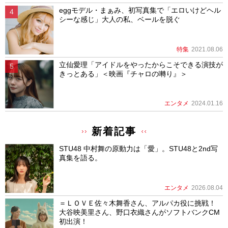
eggモデル・まぁみ、初写真集で「エロいけどヘル
シーな感じ」大人の私、ベールを脱ぐ
特集
2021.08.06
立仙愛理「アイドルをやったからこそできる演技が
きっとある」＜映画『チャロの囀り』＞
エンタメ
2024.01.16
新着記事
STU48 中村舞の原動力は「愛」。STU48と2nd写
真集を語る。
エンタメ
2026.08.04
＝ＬＯＶＥ佐々木舞香さん、アルパカ役に挑戦！
大谷映美里さん、野口衣織さんがソフトバンクCM
初出演！