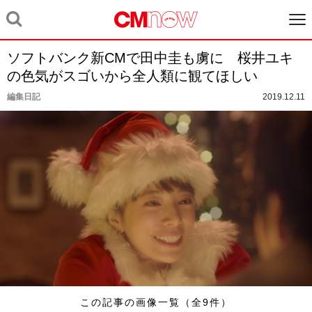
ソフトバンク新CMで田中圭も虜に 桜井ユキ
の色気がスゴいから全人類に観てほしい
編集日記
2019.12.11
この記事の画像一覧（全9件）