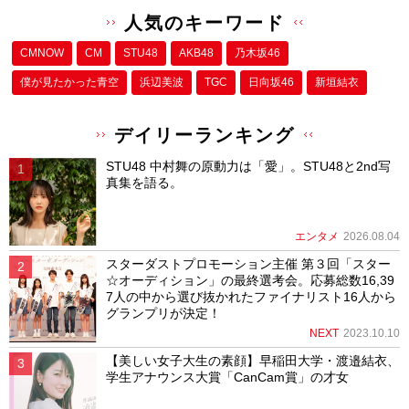
人気のキーワード
CMNOW
CM
STU48
AKB48
乃木坂46
僕が⾒たかった⻘空
浜辺美波
TGC
日向坂46
新垣結衣
デイリーランキング
STU48 中村舞の原動力は「愛」。STU48と2nd写
真集を語る。
エンタメ
2026.08.04
スターダストプロモーション主催 第３回「スター
☆オーディション」の最終選考会。応募総数16,39
7人の中から選び抜かれたファイナリスト16人から
グランプリが決定！
NEXT
2023.10.10
【美しい女子大生の素顔】早稲田大学・渡邉結衣、
学生アナウンス大賞「CanCam賞」の才女