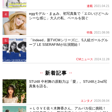
連載
2021.04.21
eggモデル・まぁみ、初写真集で「エロいけどヘル
シーな感じ」大人の私、ベールを脱ぐ
特集
2021.08.06
「Indeed」新TVCMシリーズに、5人組ガールグル
ープ LE SSERAFIMが出演開始！
CMニュース
2024.11.28
新着記事
STU48 中村舞の原動力は「愛」。STU48と2nd写
真集を語る。
エンタメ
2026.08.04
＝ＬＯＶＥ佐々木舞香さん、アルパカ役に挑戦！