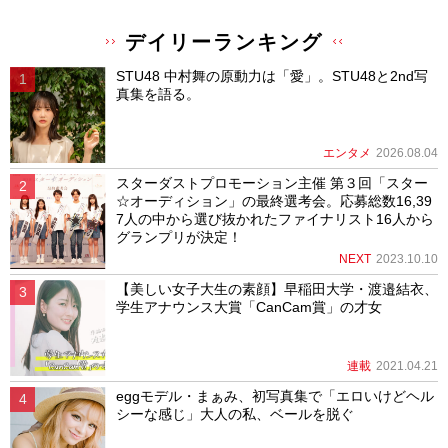
デイリーランキング
STU48 中村舞の原動力は「愛」。STU48と2nd写
真集を語る。
エンタメ
2026.08.04
スターダストプロモーション主催 第３回「スター
☆オーディション」の最終選考会。応募総数16,39
7人の中から選び抜かれたファイナリスト16人から
グランプリが決定！
NEXT
2023.10.10
【美しい女子大生の素顔】早稲田大学・渡邉結衣、
学生アナウンス大賞「CanCam賞」の才女
連載
2021.04.21
eggモデル・まぁみ、初写真集で「エロいけどヘル
シーな感じ」大人の私、ベールを脱ぐ