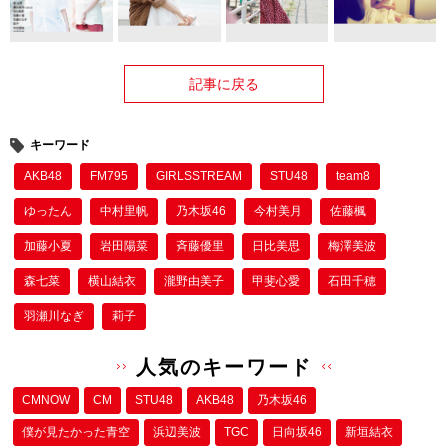
記事に戻る
キーワード
AKB48
FM795
GIRLSSTREAM
STU48
team8
ゆったん
中村里帆
乃木坂46
今村美月
佐藤楓
加藤小夏
岩田陽菜
斉藤優里
日比美思
梅澤美波
森七菜
横山結衣
瀧野由美子
甲斐心愛
石田千穂
羽瀬川なぎ
莉子
人気のキーワード
CMNOW
CM
STU48
AKB48
乃木坂46
僕が⾒たかった⻘空
浜辺美波
TGC
日向坂46
新垣結衣