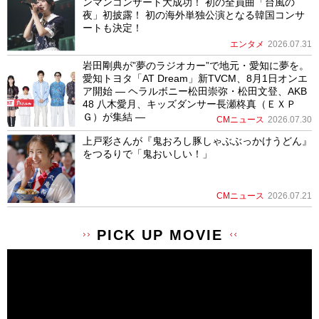
ンマンコンサート大成功！ 初の全員曲「台風の
夜」初披露！ 初の海外単独公演となる韓国コンサ
ートも決定！
エンタメ
2026.07.31
岩田剛典が”夢のラジオカー”で地元・愛知に夢を。
愛知トヨタ「AT Dream」新TVCM、8月1日オンエ
ア開始 ― ヘラルボニー松田崇弥・松田文登、AKB
48 八木愛月、キッズダンサー長瀬柊真（ＥＸＰ
Ｇ）が集結 ―
CMニュース
2026.07.30
上戸彩さんが『鬼おろし豚しゃぶぶっかけうどん』
をつるりで「鬼おいしい！」
CMニュース
2026.07.21
PICK UP MOVIE