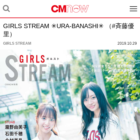
GIRLS STREAM ✳︎URA-BANASHI✳︎ （#斉藤優
里）
GIRLS STREAM
2019.10.29