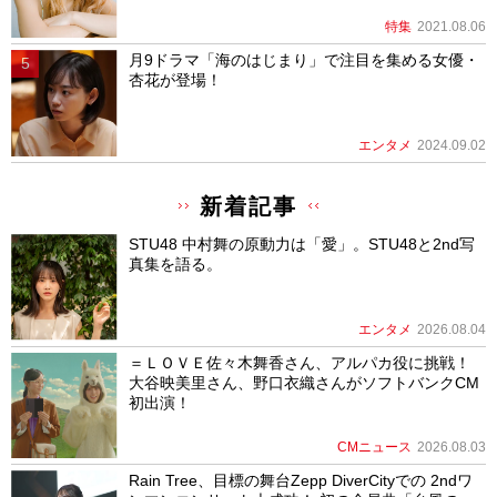
特集
2021.08.06
月9ドラマ「海のはじまり」で注目を集める女優・
杏花が登場！
エンタメ
2024.09.02
新着記事
STU48 中村舞の原動力は「愛」。STU48と2nd写
真集を語る。
エンタメ
2026.08.04
＝ＬＯＶＥ佐々木舞香さん、アルパカ役に挑戦！
大谷映美里さん、野口衣織さんがソフトバンクCM
初出演！
CMニュース
2026.08.03
Rain Tree、目標の舞台Zepp DiverCityでの 2ndワ