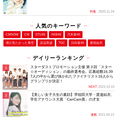
特集
2020.11.24
人気のキーワード
CMNOW
CM
STU48
AKB48
乃木坂46
僕が⾒たかった⻘空
浜辺美波
TGC
日向坂46
新垣結衣
デイリーランキング
スターダストプロモーション主催 第３回「スター
☆オーディション」の最終選考会。応募総数16,39
7人の中から選び抜かれたファイナリスト16人から
グランプリが決定！
NEXT
2023.10.10
【美しい女子大生の素顔】早稲田大学・渡邉結衣、
学生アナウンス大賞「CanCam賞」の才女
連載
2021.04.21