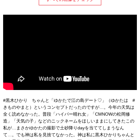
#黒木ひかり ちゃんと「ゆかたで江の島デート♡」（ゆかたは #
きものやまと）というコンセプトだったのですが…。今年の天気は
全く読めなかった。普段「ハイパー晴れ女」「CMNOWの松岡修
造」「天気の子」などのニックネームをほしいままにしてきたこの
私が…まさかゆかたの撮影で土砂降りdayを当ててしまうなん
て…。でも神は私を見捨てなかった。神は私に黒木ひかりちゃんと