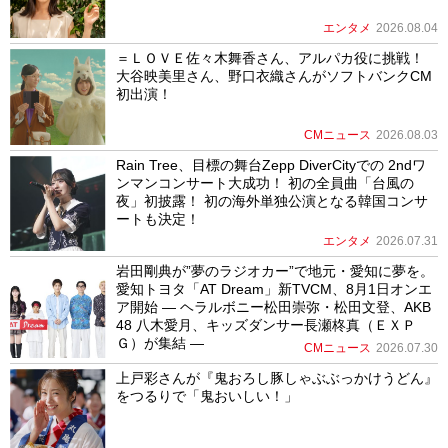
エンタメ
2026.08.04
＝ＬＯＶＥ佐々木舞香さん、アルパカ役に挑戦！
大谷映美里さん、野口衣織さんがソフトバンクCM
初出演！
CMニュース
2026.08.03
Rain Tree、目標の舞台Zepp DiverCityでの 2ndワ
ンマンコンサート大成功！ 初の全員曲「台風の
夜」初披露！ 初の海外単独公演となる韓国コンサ
ートも決定！
エンタメ
2026.07.31
岩田剛典が”夢のラジオカー”で地元・愛知に夢を。
愛知トヨタ「AT Dream」新TVCM、8月1日オンエ
ア開始 ― ヘラルボニー松田崇弥・松田文登、AKB
48 八木愛月、キッズダンサー長瀬柊真（ＥＸＰ
Ｇ）が集結 ―
CMニュース
2026.07.30
上戸彩さんが『鬼おろし豚しゃぶぶっかけうどん』
をつるりで「鬼おいしい！」