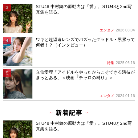
STU48 中村舞の原動力は「愛」。STU48と2nd写
真集を語る。
エンタメ
2026.08.04
ワキと超望遠レンズでバズったグラドル・累累って
何者！？（インタビュー）
特集
2025.06.16
立仙愛理「アイドルをやったからこそできる演技が
きっとある」＜映画『チャロの囀り』＞
エンタメ
2024.01.16
新着記事
STU48 中村舞の原動力は「愛」。STU48と2nd写
真集を語る。