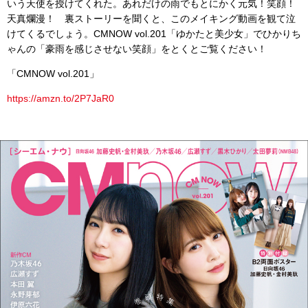
いう天使を授けてくれた。あれだけの雨でもとにかく元気！笑顔！
天真爛漫！ 裏ストーリーを聞くと、このメイキング動画を観て泣
けてくるでしょう。CMNOW vol.201「ゆかたと美少女」でひかりち
ゃんの「豪雨を感じさせない笑顔」をとくとご覧ください！
「CMNOW vol.201」
https://amzn.to/2P7JaR0