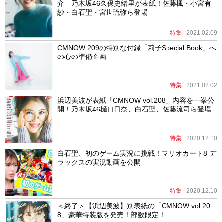
介 乃木坂46久保史緒里が表紙！佐藤楓・小宮有
紗・白石聖・宮世琉弥ら登場
特集
2021.02.09
CMNOW 209の特別な付録「莉子Special Book」へ
の心の準備企画
特集
2021.02.02
浜辺美波が表紙「CMNOW vol.208」内容を一挙公
開！乃木坂46樋口日奈、白石聖、佐藤流司ら登場
特集
2020.12.10
白石聖、初のゲーム実況に挑戦！マリオカート8 デ
ラックスの実況動画を公開
特集
2020.12.10
＜終了＞【浜辺美波】別表紙の「CMNOW vol.20
8」豪華特装版を発売！部数限定！