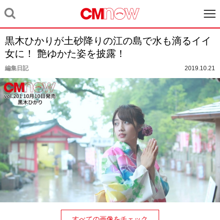
黒木ひかりが土砂降りの江の島で水も滴るイイ
女に！ 艶ゆかた姿を披露！
編集日記
2019.10.21
すべての画像をチェック