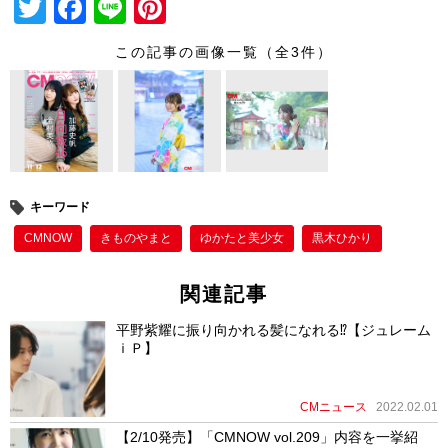
T
F
Li
Pi
wi
a
n
nt
この記事の画像一覧（全3件）
tt
c
e
er
er
e
e
b
st
o
o
キーワード
k
CMNOW
きものやまと
ゆかたと美少女
黒木ひかり
関連記事
平野紫耀に振り向かれる髪になれる⁉【ジュレーム
ｉＰ】
CMニュース
2022.02.01
【2/10発売】「CMNOW vol.209」内容を一挙紹