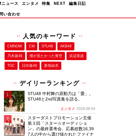
Mニュース
エンタメ
特集
NEXT
編集日記
問い合わせ
人気のキーワード
CMNOW
CM
STU48
AKB48
乃木坂46
僕が⾒たかった⻘空
浜辺美波
TGC
日向坂46
新垣結衣
デイリーランキング
STU48 中村舞の原動力は「愛」。
STU48と2nd写真集を語る。
エンタメ
2026.08.04
スターダストプロモーション主催
第３回「スター☆オーディショ
ン」の最終選考会。応募総数16,39
7人の中から選び抜かれたファイナ