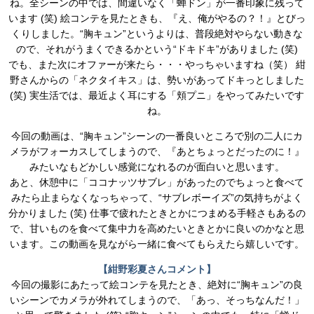
ね。全シーンの中では、間違いなく「蝉ドン」が一番印象に残って
います (笑) 絵コンテを見たときも、『え、俺がやるの？！』とびっ
くりしました。“胸キュン”というよりは、普段絶対やらない動きな
ので、それがうまくできるかという“ドキドキ”がありました (笑)
でも、また次にオファーが来たら・・・やっちゃいますね（笑） 紺
野さんからの「ネクタイキス」は、勢いがあってドキっとしました
(笑) 実生活では、最近よく耳にする「頬プニ」をやってみたいです
ね。
今回の動画は、“胸キュン”シーンの一番良いところで別の二人にカ
メラがフォーカスしてしまうので、『あとちょっとだったのに！』
みたいなもどかしい感覚になれるのが面白いと思います。
あと、休憩中に「ココナッツサブレ」があったのでちょっと食べて
みたら止まらなくなっちゃって、“サブレボーイズ”の気持ちがよく
分かりました (笑) 仕事で疲れたときとかにつまめる手軽さもあるの
で、甘いものを食べて集中力を高めたいときとかに良いのかなと思
います。この動画を見ながら一緒に食べてもらえたら嬉しいです。
【紺野彩夏さんコメント】
今回の撮影にあたって絵コンテを見たとき、絶対に“胸キュン”の良
いシーンでカメラが外れてしまうので、「あっ、そっちなんだ！」