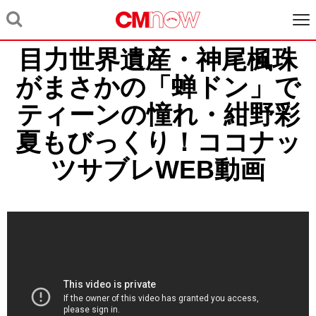
目力世界遺産・神尾楓珠
がまさかの「蝉ドン」で
ティーンの憧れ・紺野彩
夏もびっくり！ココナッ
ツサブレWEB動画