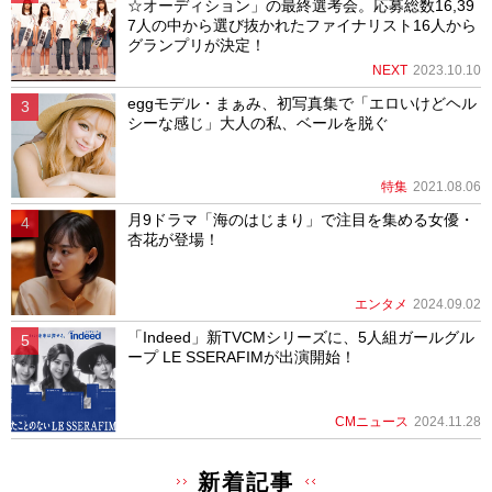
☆オーディション」の最終選考会。応募総数16,39
7人の中から選び抜かれたファイナリスト16人から
グランプリが決定！
NEXT
2023.10.10
eggモデル・まぁみ、初写真集で「エロいけどヘル
シーな感じ」大人の私、ベールを脱ぐ
特集
2021.08.06
月9ドラマ「海のはじまり」で注目を集める女優・
杏花が登場！
エンタメ
2024.09.02
「Indeed」新TVCMシリーズに、5人組ガールグル
ープ LE SSERAFIMが出演開始！
CMニュース
2024.11.28
新着記事