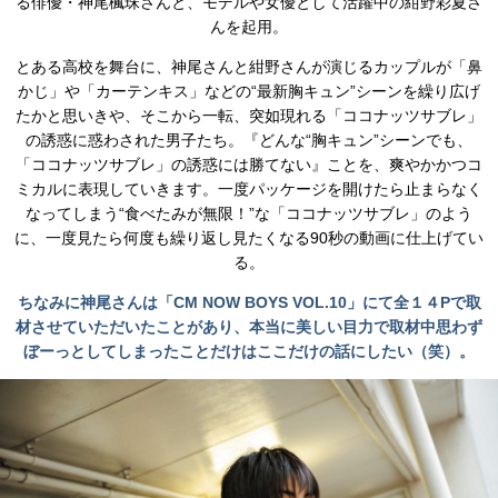
る俳優・神尾楓珠さんと、モデルや女優として活躍中の紺野彩夏さ
んを起用。
とある高校を舞台に、神尾さんと紺野さんが演じるカップルが「鼻
かじ」や「カーテンキス」などの“最新胸キュン”シーンを繰り広げ
たかと思いきや、そこから一転、突如現れる「ココナッツサブレ」
の誘惑に惑わされた男子たち。『どんな“胸キュン”シーンでも、
「ココナッツサブレ」の誘惑には勝てない』ことを、爽やかかつコ
ミカルに表現していきます。一度パッケージを開けたら止まらなく
なってしまう“食べたみが無限！”な「ココナッツサブレ」のよう
に、一度見たら何度も繰り返し見たくなる90秒の動画に仕上げてい
る。
ちなみに神尾さんは「CM NOW BOYS VOL.10」にて全１４Pで取
材させていただいたことがあり、本当に美しい目力で取材中思わず
ぼーっとしてしまったことだけはここだけの話にしたい（笑）。