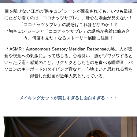
目を離せないほどの“胸キュン”シーンが連発されても、いつも最後
にたどり着くのは「ココナッツサブレ」。肝心な場面が見えない！
「ココナッツサブレ」の誘惑はこれほどなのか！？
“胸キュン”シーンと「ココナッツサブレ」の誘惑が複雑に絡み合
う、何度も見たくなるストーリー展開に注目！
＊ASMR：Autonomous Sensory Meridian Responseの略。人が聴
覚や視覚への刺激によって感じる、心地良い、脳がゾワゾワすると
いった反応・感覚のこと。サクサクとしたものを食べる咀嚼音、パ
ソコンのキーボードのタイピング音など、心地よいと思われる音を
録音した動画が近年人気となっている。
メイキングカットが美しすぎるし面白すぎる・・・