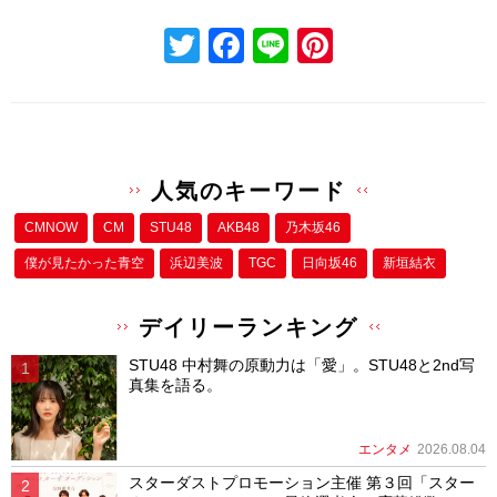
T
F
Li
Pi
wi
a
n
nt
tt
c
e
er
er
e
e
b
st
人気のキーワード
o
CMNOW
CM
STU48
AKB48
乃木坂46
o
僕が⾒たかった⻘空
浜辺美波
TGC
日向坂46
新垣結衣
k
デイリーランキング
STU48 中村舞の原動力は「愛」。STU48と2nd写
真集を語る。
エンタメ
2026.08.04
スターダストプロモーション主催 第３回「スター