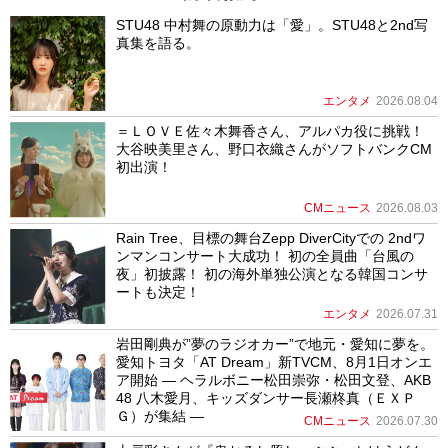
STU48 中村舞の原動力は「愛」。STU48と2nd写
真集を語る。
エンタメ
2026.08.04
＝ＬＯＶＥ佐々木舞香さん、アルパカ役に挑戦！
大谷映美里さん、野口衣織さんがソフトバンクCM
初出演！
CMニュース
2026.08.03
Rain Tree、目標の舞台Zepp DiverCityでの 2ndワ
ンマンコンサート大成功！ 初の全員曲「台風の
夜」初披露！ 初の海外単独公演となる韓国コンサ
ートも決定！
エンタメ
2026.07.31
岩田剛典が”夢のラジオカー”で地元・愛知に夢を。
愛知トヨタ「AT Dream」新TVCM、8月1日オンエ
ア開始 ― ヘラルボニー松田崇弥・松田文登、AKB
48 八木愛月、キッズダンサー長瀬柊真（ＥＸＰ
Ｇ）が集結 ―
CMニュース
2026.07.30