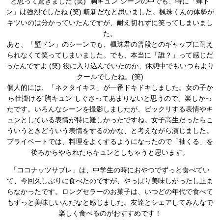
と思って驚きました (笑) “胸キュン”シーンの中でも、特に「蝉ド
ン」は強烈でしたね (笑) 斬新だなと思いました。楓珠くんの体勢が
キツいのは分かっていたんですが、耐え切れずに笑ってしまいまし
た。
あと、「壁ドン」のシーンでも、楓珠君の普段とのギャップに耐え
られなくて笑ってしまいました。でも、本当に「誰？」って感じだ
ったんですよ (笑) 役に入り込んでいたのか、休憩中でもいつもより
クールでしたね。(笑)
個人的には、「ネクタイキス」が一番ドキドキしました。女の子か
ら仕掛ける“胸キュン”しぐさってあまりないと思うので、楽しかっ
たです。いろんなシーンを撮影しましたが、ビックリする表情やキ
ュンとしている表情が特に難しかったですね。女子高生だったらこ
ういうときどういう表情をするのかな、と考えながら演じました。
プライベートでは、料理をよくするようになったので「袖くる」を
後ろからやられたらキュンとしちゃうと思います。
「ココナッツサブレ」は、中学生の時におやつでずっと食べてい
て、今回久しぶりに食べたのですが、やっぱり美味しかったし止ま
らなかったです。ロングセラーのお菓子は、いつどの年代で食べて
もずっと美味しいんだなと感じました。友達とシェアしてみんなで
楽しく食べるのがおすすめです！