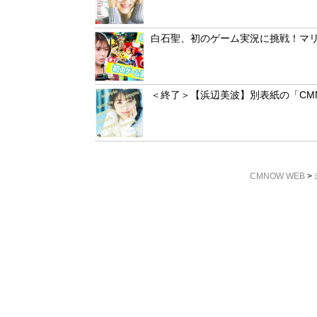
白石聖、初のゲーム実況に挑戦！マリ
＜終了＞【浜辺美波】別表紙の「CMNO
CMNOW WEB
>
CMN