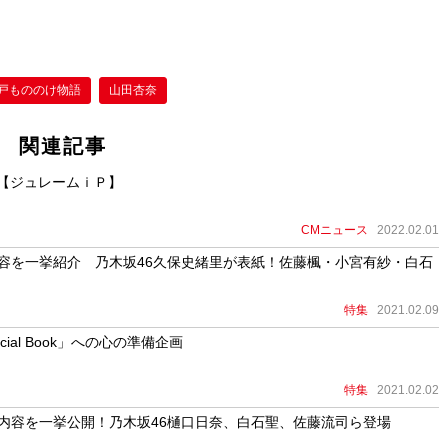
戸もののけ物語
山田杏奈
関連記事
【ジュレームｉＰ】
CMニュース
2022.02.01
209」内容を一挙紹介 乃木坂46久保史緒里が表紙！佐藤楓・小宮有紗・白石
特集
2021.02.09
cial Book」への心の準備企画
特集
2021.02.02
08」内容を一挙公開！乃木坂46樋口日奈、白石聖、佐藤流司ら登場