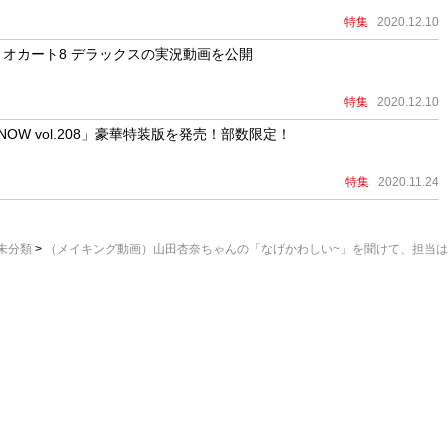
特集
2020.12.10
オカート8 デラックスの実況動画を公開
特集
2020.12.10
W vol.208」豪華特装版を発売！部数限定！
特集
2020.11.24
未分類
>
（メイキング動画）山田杏奈ちゃんの「なげかわしい~」を聞けて、担当
OWについて
お問い合わせ
プライバシーポリシー
玄光社のWebサイト一覧
運
Copyright © GENKOSHA Co. All rights reserved.