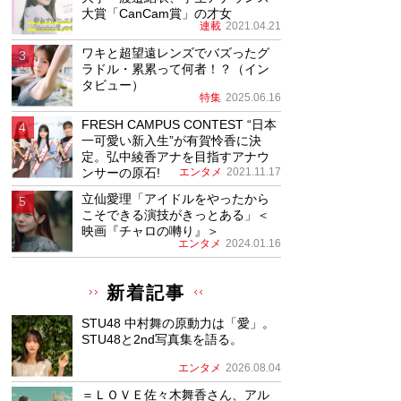
大賞「CanCam賞」の才女
連載
2021.04.21
ワキと超望遠レンズでバズったグ
ラドル・累累って何者！？（イン
タビュー）
特集
2025.06.16
FRESH CAMPUS CONTEST “日本
一可愛い新入生”が有賀怜香に決
定。弘中綾香アナを目指すアナウ
ンサーの原石!
エンタメ
2021.11.17
立仙愛理「アイドルをやったから
こそできる演技がきっとある」＜
映画『チャロの囀り』＞
エンタメ
2024.01.16
新着記事
STU48 中村舞の原動力は「愛」。
STU48と2nd写真集を語る。
エンタメ
2026.08.04
＝ＬＯＶＥ佐々木舞香さん、アル