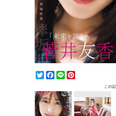
T
F
Li
Pi
wi
a
n
nt
この
tt
c
e
er
er
e
e
b
st