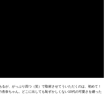
あるが、がっぷり四つ（笑）で取材させてういただくのは、初めて！
の杏奈ちゃん。どこに出しても恥ずかしくない10代の可愛さを纏った