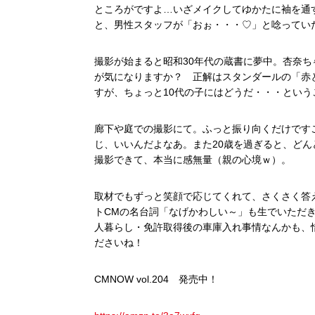
ところがですよ…いざメイクしてゆかたに袖を通
と、男性スタッフが「おぉ・・・♡」と唸ってい
撮影が始まると昭和30年代の蔵書に夢中。杏奈
が気になりますか？ 正解はスタンダールの「赤
すが、ちょっと10代の子にはどうだ・・・とい
廊下や庭での撮影にて。ふっと振り向くだけです
じ、いいんだよなあ。また20歳を過ぎると、ど
撮影できて、本当に感無量（親の心境ｗ）。
取材でもずっと笑顔で応じてくれて、さくさく答
トCMの名台詞「なげかわしい～」も生でいただ
人暮らし・免許取得後の車庫入れ事情なんかも、
ださいね！
CMNOW vol.204 発売中！