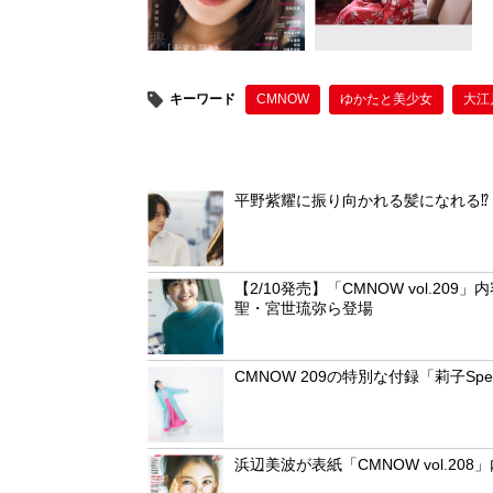
o
o
k
キーワード
CMNOW
ゆかたと美少女
大江
平野紫耀に振り向かれる髪になれる⁉
【2/10発売】「CMNOW vol.
聖・宮世琉弥ら登場
CMNOW 209の特別な付録「莉子Spe
浜辺美波が表紙「CMNOW vol.2