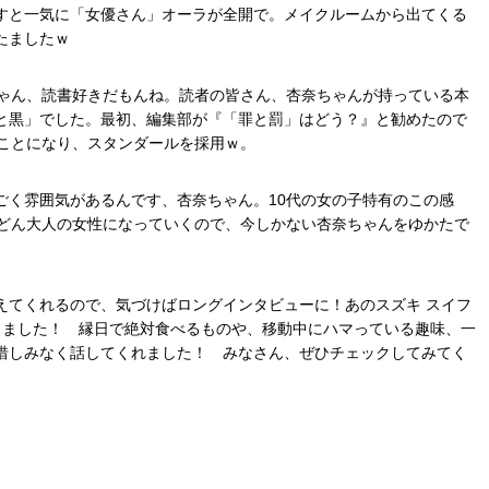
すと一気に「女優さん」オーラが全開で。メイクルームから出てくる
たましたｗ
ちゃん、読書好きだもんね。読者の皆さん、杏奈ちゃんが持っている本
と黒」でした。最初、編集部が『「罪と罰」はどう？』と勧めたので
うことになり、スタンダールを採用ｗ。
ごく雰囲気があるんです、杏奈ちゃん。10代の女の子特有のこの感
んどん大人の女性になっていくので、今しかない杏奈ちゃんをゆかたで
えてくれるので、気づけばロングインタビューに！あのスズキ スイフ
きました！ 縁日で絶対食べるものや、移動中にハマっている趣味、一
惜しみなく話してくれました！ みなさん、ぜひチェックしてみてく