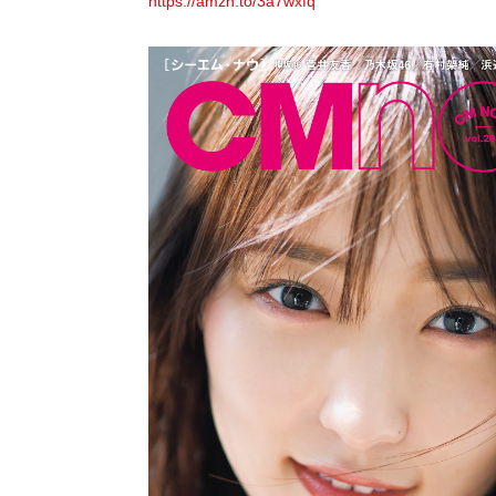
https://amzn.to/3a7wxfq