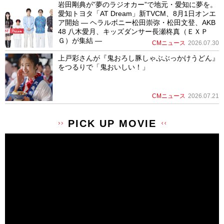
岩田剛典が”夢のラジオカー”で地元・愛知に夢を。
愛知トヨタ「AT Dream」新TVCM、8月1日オンエ
ア開始 ― ヘラルボニー松田崇弥・松田文登、AKB
48 八木愛月、キッズダンサー長瀬柊真（ＥＸＰ
Ｇ）が集結 ―
CMニュース
2026.07.30
上戸彩さんが『鬼おろし豚しゃぶぶっかけうどん』
をつるりで「鬼おいしい！」
CMニュース
2026.07.21
PICK UP MOVIE