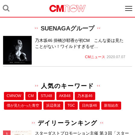
SUENAGAグループ
乃木坂46 掛橋沙耶香が初CM こんな姿は見た
ことがない！ワイルドすぎるぜ…
CMニュース
2020.07.07
人気のキーワード
CMNOW
CM
STU48
AKB48
乃木坂46
僕が⾒たかった⻘空
浜辺美波
TGC
日向坂46
新垣結衣
デイリーランキング
スターダストプロモーション主催 第３回「スター