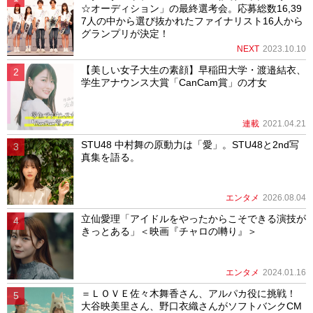
☆オーディション」の最終選考会。応募総数16,39
7人の中から選び抜かれたファイナリスト16人から
グランプリが決定！
NEXT
2023.10.10
【美しい女子大生の素顔】早稲田大学・渡邉結衣、
学生アナウンス大賞「CanCam賞」の才女
連載
2021.04.21
STU48 中村舞の原動力は「愛」。STU48と2nd写
真集を語る。
エンタメ
2026.08.04
立仙愛理「アイドルをやったからこそできる演技が
きっとある」＜映画『チャロの囀り』＞
エンタメ
2024.01.16
＝ＬＯＶＥ佐々木舞香さん、アルパカ役に挑戦！
大谷映美里さん、野口衣織さんがソフトバンクCM