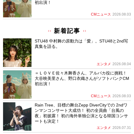
初出演！
CMニュース
2026.08.03
新着記事
STU48 中村舞の原動力は「愛」。STU48と2nd写
真集を語る。
エンタメ
2026.08.04
＝ＬＯＶＥ佐々木舞香さん、アルパカ役に挑戦！
大谷映美里さん、野口衣織さんがソフトバンクCM
初出演！
CMニュース
2026.08.03
Rain Tree、目標の舞台Zepp DiverCityでの 2ndワ
ンマンコンサート大成功！ 初の全員曲「台風の
夜」初披露！ 初の海外単独公演となる韓国コンサ
ートも決定！
エンタメ
2026.07.31