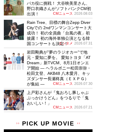
パカ役に挑戦！ 大谷映美里さん、
野口衣織さんがソフトバンクCM初
出演！
CMニュース
2026.08.03
Rain Tree、目標の舞台Zepp Diver
Cityでの 2ndワンマンコンサート大
成功！ 初の全員曲「台風の夜」初
披露！ 初の海外単独公演となる韓
国コンサートも決定！
エンタメ
2026.07.31
岩田剛典が”夢のラジオカー”で地
元・愛知に夢を。 愛知トヨタ「AT
Dream」新TVCM、8月1日オンエ
ア開始 ― ヘラルボニー松田崇弥・
松田文登、AKB48 八木愛月、キッ
ズダンサー長瀬柊真（ＥＸＰＧ）
が集結 ―
CMニュース
2026.07.30
上戸彩さんが『鬼おろし豚しゃぶ
ぶっかけうどん』をつるりで「鬼
おいしい！」
CMニュース
2026.07.21
PICK UP MOVIE