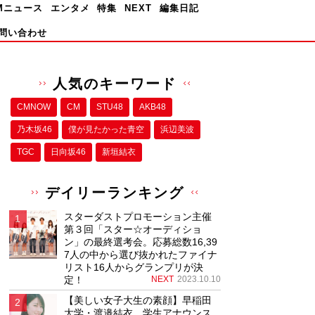
Mニュース
エンタメ
特集
NEXT
編集日記
問い合わせ
人気のキーワード
CMNOW
CM
STU48
AKB48
乃木坂46
僕が⾒たかった⻘空
浜辺美波
TGC
日向坂46
新垣結衣
デイリーランキング
スターダストプロモーション主催
第３回「スター☆オーディショ
ン」の最終選考会。応募総数16,39
7人の中から選び抜かれたファイナ
リスト16人からグランプリが決
定！
NEXT
2023.10.10
【美しい女子大生の素顔】早稲田
大学・渡邉結衣、学生アナウンス