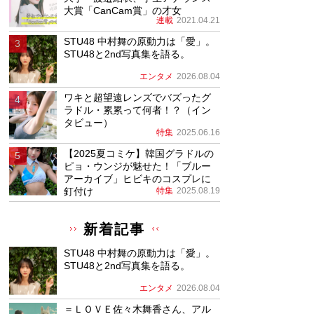
大賞「CanCam賞」の才女
連載
2021.04.21
STU48 中村舞の原動力は「愛」。
STU48と2nd写真集を語る。
エンタメ
2026.08.04
ワキと超望遠レンズでバズったグ
ラドル・累累って何者！？（イン
タビュー）
特集
2025.06.16
【2025夏コミケ】韓国グラドルの
ピョ・ウンジが魅せた！「ブルー
アーカイブ」ヒビキのコスプレに
釘付け
特集
2025.08.19
新着記事
STU48 中村舞の原動力は「愛」。
STU48と2nd写真集を語る。
エンタメ
2026.08.04
＝ＬＯＶＥ佐々木舞香さん、アル