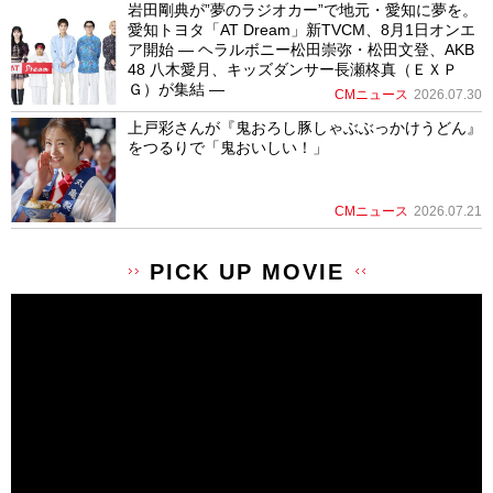
岩田剛典が”夢のラジオカー”で地元・愛知に夢を。
愛知トヨタ「AT Dream」新TVCM、8月1日オンエ
ア開始 ― ヘラルボニー松田崇弥・松田文登、AKB
48 八木愛月、キッズダンサー長瀬柊真（ＥＸＰ
Ｇ）が集結 ―
CMニュース
2026.07.30
上戸彩さんが『鬼おろし豚しゃぶぶっかけうどん』
をつるりで「鬼おいしい！」
CMニュース
2026.07.21
PICK UP MOVIE