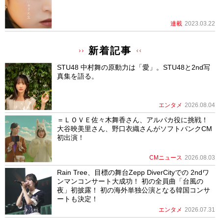
連載
2023.03.22
新着記事
STU48 中村舞の原動力は「愛」。STU48と2nd写
真集を語る。
エンタメ
2026.08.04
＝ＬＯＶＥ佐々木舞香さん、アルパカ役に挑戦！
大谷映美里さん、野口衣織さんがソフトバンクCM
初出演！
CMニュース
2026.08.03
Rain Tree、目標の舞台Zepp DiverCityでの 2ndワ
ンマンコンサート大成功！ 初の全員曲「台風の
夜」初披露！ 初の海外単独公演となる韓国コンサ
ートも決定！
エンタメ
2026.07.31