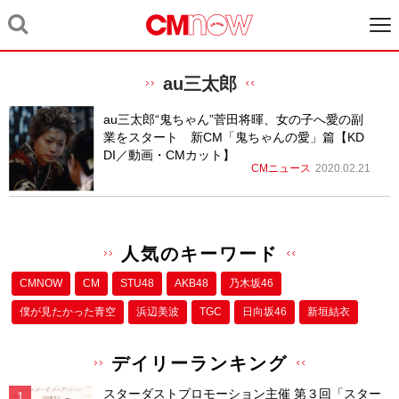
au三太郎
au三太郎“鬼ちゃん”菅田将暉、女の子へ愛の副
業をスタート 新CM「鬼ちゃんの愛」篇【KD
DI／動画・CMカット】
CMニュース
2020.02.21
人気のキーワード
CMNOW
CM
STU48
AKB48
乃木坂46
僕が⾒たかった⻘空
浜辺美波
TGC
日向坂46
新垣結衣
デイリーランキング
スターダストプロモーション主催 第３回「スター