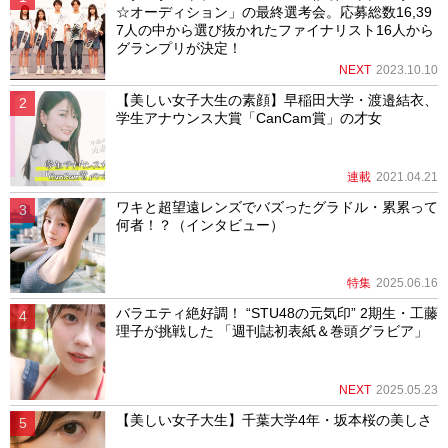
☆オーディション」の最終選考会。応募総数16,39
7人の中から選び抜かれたファイナリスト16人から
グランプリが決定！
NEXT
2023.10.10
【美しい女子大生の素顔】早稲田大学・渡邉結衣、
学生アナウンス大賞「CanCam賞」の才女
連載
2021.04.21
ワキと超望遠レンズでバズったグラドル・累累って
何者！？（インタビュー）
特集
2025.06.16
バラエティ絶好調！ “STU48の元気印” 2期生・工藤
理子が挑戦した 「週刊誌初表紙＆巻頭グラビア」
NEXT
2025.05.23
【美しい女子大生】千葉大学4年・坂本桜の美しさ