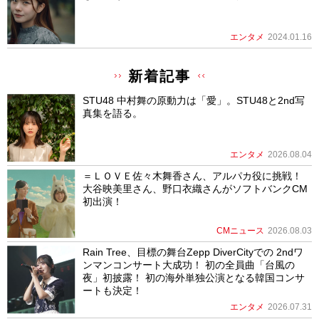
エンタメ
2024.01.16
新着記事
STU48 中村舞の原動力は「愛」。STU48と2nd写
真集を語る。
エンタメ
2026.08.04
＝ＬＯＶＥ佐々木舞香さん、アルパカ役に挑戦！
大谷映美里さん、野口衣織さんがソフトバンクCM
初出演！
CMニュース
2026.08.03
Rain Tree、目標の舞台Zepp DiverCityでの 2ndワ
ンマンコンサート大成功！ 初の全員曲「台風の
夜」初披露！ 初の海外単独公演となる韓国コンサ
ートも決定！
エンタメ
2026.07.31