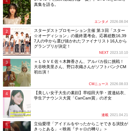
真集を語る。
エンタメ
2026.08.04
スターダストプロモーション主催 第３回「スター
☆オーディション」の最終選考会。応募総数16,39
7人の中から選び抜かれたファイナリスト16人から
グランプリが決定！
NEXT
2023.10.10
＝ＬＯＶＥ佐々木舞香さん、アルパカ役に挑戦！
大谷映美里さん、野口衣織さんがソフトバンクCM
初出演！
CMニュース
2026.08.03
【美しい女子大生の素顔】早稲田大学・渡邉結衣、
学生アナウンス大賞「CanCam賞」の才女
連載
2021.04.21
立仙愛理「アイドルをやったからこそできる演技が
きっとある」＜映画『チャロの囀り』＞