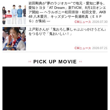
岩田剛典が”夢のラジオカー”で地元・愛知に夢を。
愛知トヨタ「AT Dream」新TVCM、8月1日オンエ
ア開始 ― ヘラルボニー松田崇弥・松田文登、AKB
48 八木愛月、キッズダンサー長瀬柊真（ＥＸＰ
Ｇ）が集結 ―
CMニュース
2026.07.30
上戸彩さんが『鬼おろし豚しゃぶぶっかけうどん』
をつるりで「鬼おいしい！」
CMニュース
2026.07.21
PICK UP MOVIE