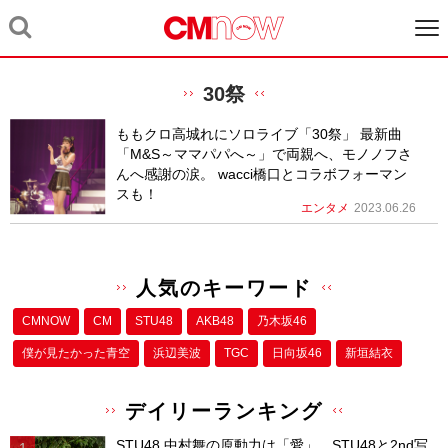
30祭
ももクロ高城れにソロライブ「30祭」 最新曲
「M&S～ママパパへ～」で両親へ、モノノフさ
んへ感謝の涙。 wacci橋口とコラボフォーマン
スも！
エンタメ
2023.06.26
人気のキーワード
CMNOW
CM
STU48
AKB48
乃木坂46
僕が⾒たかった⻘空
浜辺美波
TGC
日向坂46
新垣結衣
デイリーランキング
STU48 中村舞の原動力は「愛」。STU48と2nd写