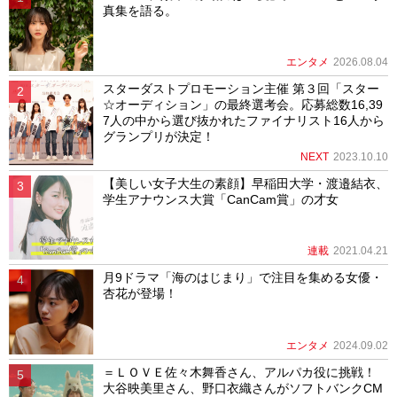
真集を語る。
エンタメ
2026.08.04
スターダストプロモーション主催 第３回「スター
☆オーディション」の最終選考会。応募総数16,39
7人の中から選び抜かれたファイナリスト16人から
グランプリが決定！
NEXT
2023.10.10
【美しい女子大生の素顔】早稲田大学・渡邉結衣、
学生アナウンス大賞「CanCam賞」の才女
連載
2021.04.21
月9ドラマ「海のはじまり」で注目を集める女優・
杏花が登場！
エンタメ
2024.09.02
＝ＬＯＶＥ佐々木舞香さん、アルパカ役に挑戦！
大谷映美里さん、野口衣織さんがソフトバンクCM