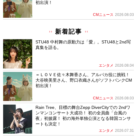
初出演！
CMニュース
2026.08.03
新着記事
STU48 中村舞の原動力は「愛」。STU48と2nd写
真集を語る。
エンタメ
2026.08.04
＝ＬＯＶＥ佐々木舞香さん、アルパカ役に挑戦！
大谷映美里さん、野口衣織さんがソフトバンクCM
初出演！
CMニュース
2026.08.03
Rain Tree、目標の舞台Zepp DiverCityでの 2ndワ
ンマンコンサート大成功！ 初の全員曲「台風の
夜」初披露！ 初の海外単独公演となる韓国コンサ
ートも決定！
エンタメ
2026.07.31