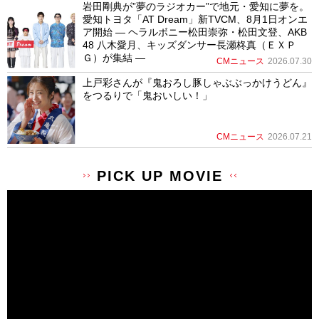
岩田剛典が”夢のラジオカー”で地元・愛知に夢を。
愛知トヨタ「AT Dream」新TVCM、8月1日オンエ
ア開始 ― ヘラルボニー松田崇弥・松田文登、AKB
48 八木愛月、キッズダンサー長瀬柊真（ＥＸＰ
Ｇ）が集結 ―
CMニュース
2026.07.30
上戸彩さんが『鬼おろし豚しゃぶぶっかけうどん』
をつるりで「鬼おいしい！」
CMニュース
2026.07.21
PICK UP MOVIE