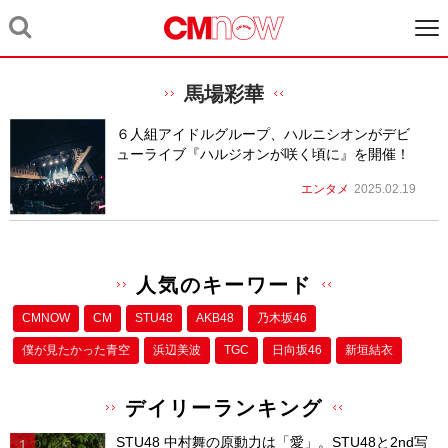
馬場彩華
６人組アイドルグループ、ハルニシオンがデビ
ューライブ『ハルジオンが咲く頃に』を開催！
エンタメ
2025.02.19
人気のキーワード
CMNOW
CM
STU48
AKB48
乃木坂46
僕が⾒たかった⻘空
浜辺美波
TGC
日向坂46
新垣結衣
デイリーランキング
STU48 中村舞の原動力は「愛」。STU48と2nd写