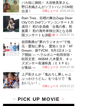
パカ役に挑戦！ 大谷映美里さん、
野口衣織さんがソフトバンクCM初
出演！
CMニュース
2026.08.03
Rain Tree、目標の舞台Zepp Diver
Cityでの 2ndワンマンコンサート大
成功！ 初の全員曲「台風の夜」初
披露！ 初の海外単独公演となる韓
国コンサートも決定！
エンタメ
2026.07.31
岩田剛典が”夢のラジオカー”で地
元・愛知に夢を。 愛知トヨタ「AT
Dream」新TVCM、8月1日オンエ
ア開始 ― ヘラルボニー松田崇弥・
松田文登、AKB48 八木愛月、キッ
ズダンサー長瀬柊真（ＥＸＰＧ）
が集結 ―
CMニュース
2026.07.30
上戸彩さんが『鬼おろし豚しゃぶ
ぶっかけうどん』をつるりで「鬼
おいしい！」
CMニュース
2026.07.21
PICK UP MOVIE