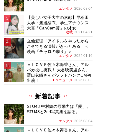
エンタメ
2026.08.04
【美しい女子大生の素顔】早稲田
大学・渡邉結衣、学生アナウンス
大賞「CanCam賞」の才女
連載
2021.04.21
立仙愛理「アイドルをやったから
こそできる演技がきっとある」＜
映画『チャロの囀り』＞
エンタメ
2024.01.16
＝ＬＯＶＥ佐々木舞香さん、アル
パカ役に挑戦！ 大谷映美里さん、
野口衣織さんがソフトバンクCM初
出演！
CMニュース
2026.08.03
新着記事
STU48 中村舞の原動力は「愛」。
STU48と2nd写真集を語る。
エンタメ
2026.08.04
＝ＬＯＶＥ佐々木舞香さん、アル