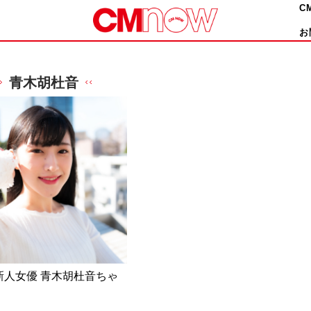
C
お
青木胡杜音
新人女優 青木胡杜音ちゃ