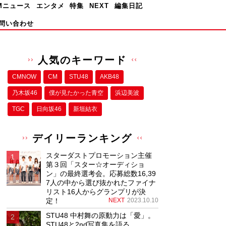
Mニュース
エンタメ
特集
NEXT
編集日記
問い合わせ
人気のキーワード
CMNOW
CM
STU48
AKB48
乃木坂46
僕が⾒たかった⻘空
浜辺美波
TGC
日向坂46
新垣結衣
デイリーランキング
スターダストプロモーション主催
第３回「スター☆オーディショ
ン」の最終選考会。応募総数16,39
7人の中から選び抜かれたファイナ
リスト16人からグランプリが決
定！
NEXT
2023.10.10
STU48 中村舞の原動力は「愛」。
STU48と2nd写真集を語る。