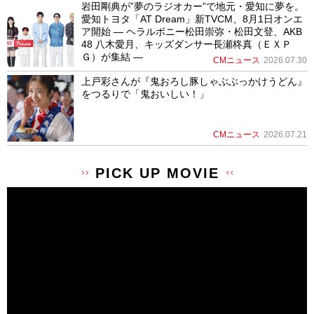
岩田剛典が”夢のラジオカー”で地元・愛知に夢を。
愛知トヨタ「AT Dream」新TVCM、8月1日オンエ
ア開始 ― ヘラルボニー松田崇弥・松田文登、AKB
48 八木愛月、キッズダンサー長瀬柊真（ＥＸＰ
Ｇ）が集結 ―
CMニュース
2026.07.30
上戸彩さんが『鬼おろし豚しゃぶぶっかけうどん』
をつるりで「鬼おいしい！」
CMニュース
2026.07.21
PICK UP MOVIE