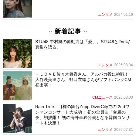
エンタメ
2024.01.16
新着記事
STU48 中村舞の原動力は「愛」。STU48と2nd写
真集を語る。
エンタメ
2026.08.04
＝ＬＯＶＥ佐々木舞香さん、アルパカ役に挑戦！
大谷映美里さん、野口衣織さんがソフトバンクCM
初出演！
CMニュース
2026.08.03
Rain Tree、目標の舞台Zepp DiverCityでの 2ndワ
ンマンコンサート大成功！ 初の全員曲「台風の
夜」初披露！ 初の海外単独公演となる韓国コンサ
ートも決定！
エンタメ
2026.07.31