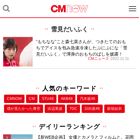
雪見だいふく
“もちなな”こと森七菜さんが、つきたてのおも
ちでアイスを包み急速冷凍したぷにぷにな「雪
見だいふく」で渾身のおもちのばしを披露！
CMニュース
2022.11.11
人気のキーワード
CMNOW
CM
STU48
AKB48
乃木坂46
僕が⾒たかった⻘空
浜辺美波
TGC
日向坂46
新垣結衣
デイリーランキング
【新WEB企画】 女優とカメラとフィルムと。花岡