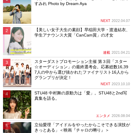
すみれ Photo by Dream Aya
NEXT
2022.04.07
【美しい女子大生の素顔】早稲田大学・渡邉結衣、
学生アナウンス大賞「CanCam賞」の才女
連載
2021.04.21
スターダストプロモーション主催 第３回「スター
☆オーディション」の最終選考会。応募総数16,39
7人の中から選び抜かれたファイナリスト16人から
グランプリが決定！
NEXT
2023.10.10
STU48 中村舞の原動力は「愛」。STU48と2nd写
真集を語る。
エンタメ
2026.08.04
立仙愛理「アイドルをやったからこそできる演技が
きっとある」＜映画『チャロの囀り』＞