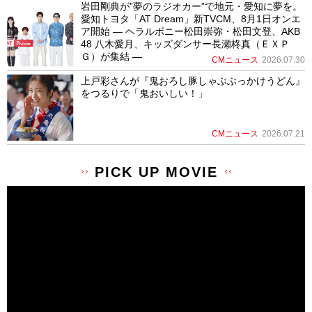
岩田剛典が”夢のラジオカー”で地元・愛知に夢を。
愛知トヨタ「AT Dream」新TVCM、8月1日オンエ
ア開始 ― ヘラルボニー松田崇弥・松田文登、AKB
48 八木愛月、キッズダンサー長瀬柊真（ＥＸＰ
Ｇ）が集結 ―
CMニュース
2026.07.30
上戸彩さんが『鬼おろし豚しゃぶぶっかけうどん』
をつるりで「鬼おいしい！」
CMニュース
2026.07.21
PICK UP MOVIE