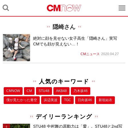
隠崎さん
絶対に顔を見せない女子高生「隠崎さん」実写
CMでも顔が見えない…！
CMニュース
2020.04.27
人気のキーワード
CMNOW
CM
STU48
AKB48
乃木坂46
僕が⾒たかった⻘空
浜辺美波
TGC
日向坂46
新垣結衣
デイリーランキング
STU48 中村舞の原動力は「愛」。STU48と2nd写