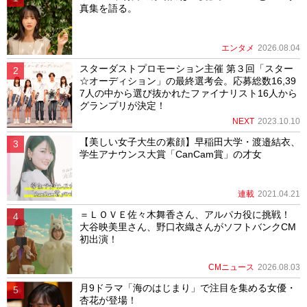
真集を語る。
エンタメ
2026.08.04
スターダストプロモーション主催 第３回「スター
☆オーディション」の最終選考会。応募総数16,39
7人の中から選び抜かれたファイナリスト16人から
グランプリが決定！
NEXT
2023.10.10
【美しい女子大生の素顔】早稲田大学・渡邉結衣、
学生アナウンス大賞「CanCam賞」の才女
連載
2021.04.21
＝ＬＯＶＥ佐々木舞香さん、アルパカ役に挑戦！
大谷映美里さん、野口衣織さんがソフトバンクCM
初出演！
CMニュース
2026.08.03
月9ドラマ「海のはじまり」で注目を集める女優・
杏花が登場！