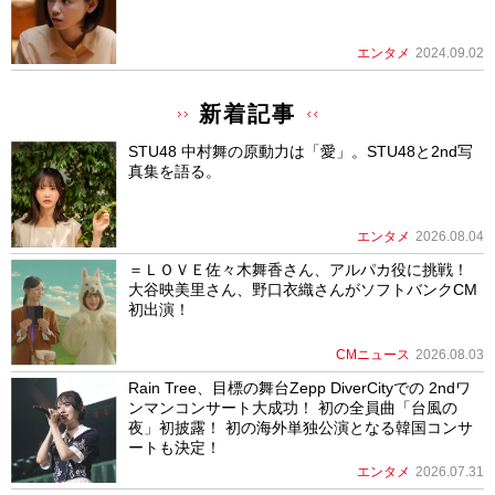
エンタメ
2024.09.02
新着記事
STU48 中村舞の原動力は「愛」。STU48と2nd写
真集を語る。
エンタメ
2026.08.04
＝ＬＯＶＥ佐々木舞香さん、アルパカ役に挑戦！
大谷映美里さん、野口衣織さんがソフトバンクCM
初出演！
CMニュース
2026.08.03
Rain Tree、目標の舞台Zepp DiverCityでの 2ndワ
ンマンコンサート大成功！ 初の全員曲「台風の
夜」初披露！ 初の海外単独公演となる韓国コンサ
ートも決定！
エンタメ
2026.07.31