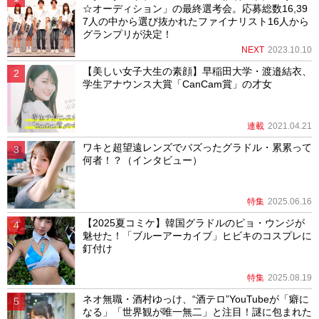
☆オーディション」の最終選考会。応募総数16,39
7人の中から選び抜かれたファイナリスト16人から
グランプリが決定！
NEXT
2023.10.10
【美しい女子大生の素顔】早稲田大学・渡邉結衣、
学生アナウンス大賞「CanCam賞」の才女
連載
2021.04.21
ワキと超望遠レンズでバズったグラドル・累累って
何者！？（インタビュー）
特集
2025.06.16
【2025夏コミケ】韓国グラドルのピョ・ウンジが
魅せた！「ブルーアーカイブ」ヒビキのコスプレに
釘付け
特集
2025.08.19
ネオ無職・酒村ゆっけ、“酒テロ”YouTubeが「癖に
なる」「世界観が唯一無二」と注目！謎に包まれた