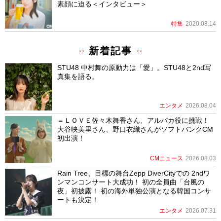
素顔に迫る＜インタビュー＞
特集
2020.08.14
新着記事
STU48 中村舞の原動力は「愛」。STU48と2nd写
真集を語る。
エンタメ
2026.08.04
＝ＬＯＶＥ佐々木舞香さん、アルパカ役に挑戦！
大谷映美里さん、野口衣織さんがソフトバンクCM
初出演！
CMニュース
2026.08.03
Rain Tree、目標の舞台Zepp DiverCityでの 2ndワ
ンマンコンサート大成功！ 初の全員曲「台風の
夜」初披露！ 初の海外単独公演となる韓国コンサ
ートも決定！
エンタメ
2026.07.31