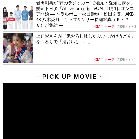
岩田剛典が”夢のラジオカー”で地元・愛知に夢を。
愛知トヨタ「AT Dream」新TVCM、8月1日オンエ
ア開始 ― ヘラルボニー松田崇弥・松田文登、AKB
48 八木愛月、キッズダンサー長瀬柊真（ＥＸＰ
Ｇ）が集結 ―
CMニュース
2026.07.30
上戸彩さんが『鬼おろし豚しゃぶぶっかけうどん』
をつるりで「鬼おいしい！」
CMニュース
2026.07.21
PICK UP MOVIE