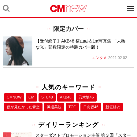
限定カバー
【受付終了】AKB48 横山結衣1st写真集 「未熟
な光」部数限定の特装カバー版！
エンタメ
2021.02.02
人気のキーワード
CMNOW
CM
STU48
AKB48
乃木坂46
僕が⾒たかった⻘空
浜辺美波
TGC
日向坂46
新垣結衣
デイリーランキング
スターダストプロモーション主催 第３回「スター