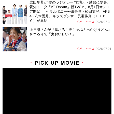
岩田剛典が”夢のラジオカー”で地元・愛知に夢を。
愛知トヨタ「AT Dream」新TVCM、8月1日オンエ
ア開始 ― ヘラルボニー松田崇弥・松田文登、AKB
48 八木愛月、キッズダンサー長瀬柊真（ＥＸＰ
Ｇ）が集結 ―
CMニュース
2026.07.30
上戸彩さんが『鬼おろし豚しゃぶぶっかけうどん』
をつるりで「鬼おいしい！」
CMニュース
2026.07.21
PICK UP MOVIE