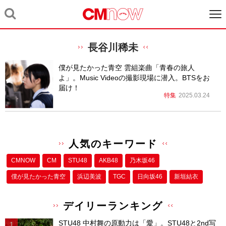
長谷川稀未
僕が見たかった青空 雲組楽曲「青春の旅人
よ」。Music Videoの撮影現場に潜入。BTSをお
届け！
特集
2025.03.24
人気のキーワード
CMNOW
CM
STU48
AKB48
乃木坂46
僕が⾒たかった⻘空
浜辺美波
TGC
日向坂46
新垣結衣
デイリーランキング
STU48 中村舞の原動力は「愛」。STU48と2nd写