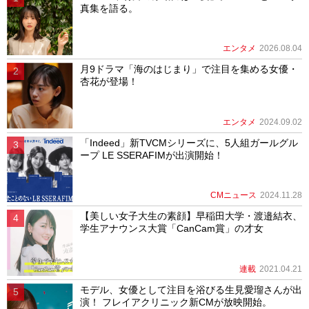
真集を語る。
エンタメ
2026.08.04
月9ドラマ「海のはじまり」で注目を集める女優・
杏花が登場！
エンタメ
2024.09.02
「Indeed」新TVCMシリーズに、5人組ガールグル
ープ LE SSERAFIMが出演開始！
CMニュース
2024.11.28
【美しい女子大生の素顔】早稲田大学・渡邉結衣、
学生アナウンス大賞「CanCam賞」の才女
連載
2021.04.21
モデル、女優として注目を浴びる生見愛瑠さんが出
演！ フレイアクリニック新CMが放映開始。