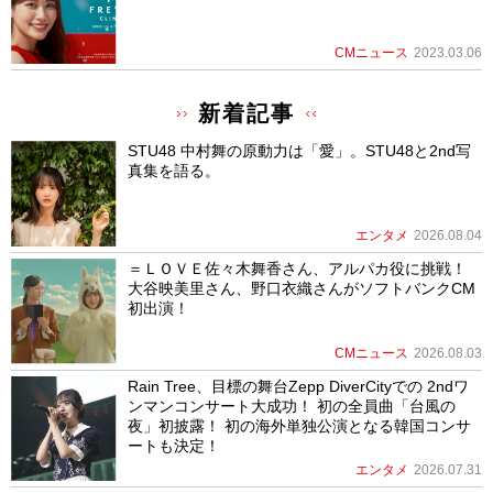
CMニュース
2023.03.06
新着記事
STU48 中村舞の原動力は「愛」。STU48と2nd写
真集を語る。
エンタメ
2026.08.04
＝ＬＯＶＥ佐々木舞香さん、アルパカ役に挑戦！
大谷映美里さん、野口衣織さんがソフトバンクCM
初出演！
CMニュース
2026.08.03
Rain Tree、目標の舞台Zepp DiverCityでの 2ndワ
ンマンコンサート大成功！ 初の全員曲「台風の
夜」初披露！ 初の海外単独公演となる韓国コンサ
ートも決定！
エンタメ
2026.07.31