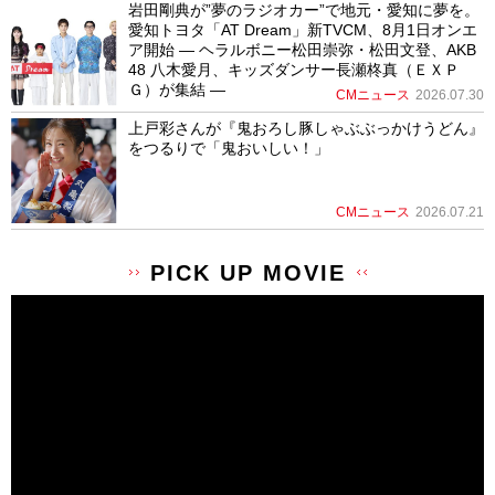
岩田剛典が”夢のラジオカー”で地元・愛知に夢を。
愛知トヨタ「AT Dream」新TVCM、8月1日オンエ
ア開始 ― ヘラルボニー松田崇弥・松田文登、AKB
48 八木愛月、キッズダンサー長瀬柊真（ＥＸＰ
Ｇ）が集結 ―
CMニュース
2026.07.30
上戸彩さんが『鬼おろし豚しゃぶぶっかけうどん』
をつるりで「鬼おいしい！」
CMニュース
2026.07.21
PICK UP MOVIE