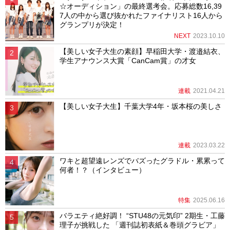
☆オーディション」の最終選考会。応募総数16,39
7人の中から選び抜かれたファイナリスト16人から
グランプリが決定！
NEXT
2023.10.10
【美しい女子大生の素顔】早稲田大学・渡邉結衣、
学生アナウンス大賞「CanCam賞」の才女
連載
2021.04.21
【美しい女子大生】千葉大学4年・坂本桜の美しさ
連載
2023.03.22
ワキと超望遠レンズでバズったグラドル・累累って
何者！？（インタビュー）
特集
2025.06.16
バラエティ絶好調！ “STU48の元気印” 2期生・工藤
理子が挑戦した 「週刊誌初表紙＆巻頭グラビア」