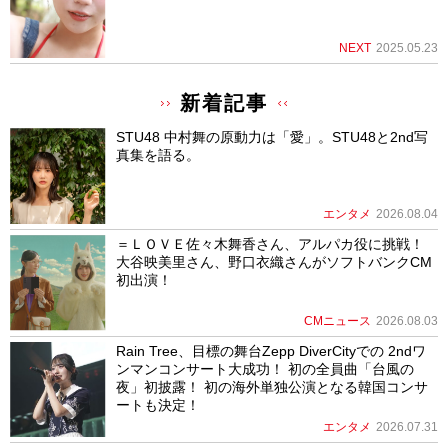
NEXT
2025.05.23
新着記事
STU48 中村舞の原動力は「愛」。STU48と2nd写
真集を語る。
エンタメ
2026.08.04
＝ＬＯＶＥ佐々木舞香さん、アルパカ役に挑戦！
大谷映美里さん、野口衣織さんがソフトバンクCM
初出演！
CMニュース
2026.08.03
Rain Tree、目標の舞台Zepp DiverCityでの 2ndワ
ンマンコンサート大成功！ 初の全員曲「台風の
夜」初披露！ 初の海外単独公演となる韓国コンサ
ートも決定！
エンタメ
2026.07.31