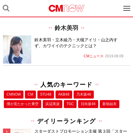
鈴木美羽
鈴木美羽・立木綾乃・大槻アイリ・山之内す
ず、カワイイのテクニックとは？
CMニュース
2019.08.09
人気のキーワード
CMNOW
CM
STU48
AKB48
乃木坂46
僕が⾒たかった⻘空
浜辺美波
TGC
日向坂46
新垣結衣
デイリーランキング
スターダストプロモーション主催 第３回「スター