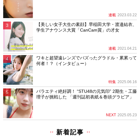
連載
2023.03.22
【美しい女子大生の素顔】早稲田大学・渡邉結衣、
学生アナウンス大賞「CanCam賞」の才女
連載
2021.04.21
ワキと超望遠レンズでバズったグラドル・累累って
何者！？（インタビュー）
特集
2025.06.16
バラエティ絶好調！ “STU48の元気印” 2期生・工藤
理子が挑戦した 「週刊誌初表紙＆巻頭グラビア」
NEXT
2025.05.23
新着記事