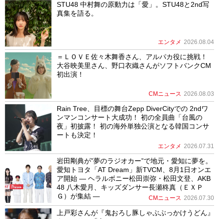
STU48 中村舞の原動力は「愛」。STU48と2nd写
真集を語る。
エンタメ
2026.08.04
＝ＬＯＶＥ佐々木舞香さん、アルパカ役に挑戦！
大谷映美里さん、野口衣織さんがソフトバンクCM
初出演！
CMニュース
2026.08.03
Rain Tree、目標の舞台Zepp DiverCityでの 2ndワ
ンマンコンサート大成功！ 初の全員曲「台風の
夜」初披露！ 初の海外単独公演となる韓国コンサ
ートも決定！
エンタメ
2026.07.31
岩田剛典が”夢のラジオカー”で地元・愛知に夢を。
愛知トヨタ「AT Dream」新TVCM、8月1日オンエ
ア開始 ― ヘラルボニー松田崇弥・松田文登、AKB
48 八木愛月、キッズダンサー長瀬柊真（ＥＸＰ
Ｇ）が集結 ―
CMニュース
2026.07.30
上戸彩さんが『鬼おろし豚しゃぶぶっかけうどん』