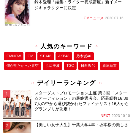
鈴木愛理「編集・ライター養成講座」新イメー
ジキャラクターに決定
CMニュース
2020.07.16
人気のキーワード
CMNOW
CM
STU48
AKB48
乃木坂46
僕が⾒たかった⻘空
浜辺美波
TGC
日向坂46
新垣結衣
デイリーランキング
スターダストプロモーション主催 第３回「スター
☆オーディション」の最終選考会。応募総数16,39
7人の中から選び抜かれたファイナリスト16人から
グランプリが決定！
NEXT
2023.10.10
【美しい女子大生】千葉大学4年・坂本桜の美しさ