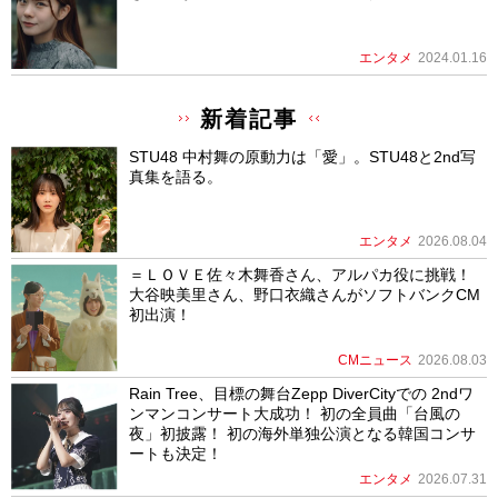
エンタメ
2024.01.16
新着記事
STU48 中村舞の原動力は「愛」。STU48と2nd写
真集を語る。
エンタメ
2026.08.04
＝ＬＯＶＥ佐々木舞香さん、アルパカ役に挑戦！
大谷映美里さん、野口衣織さんがソフトバンクCM
初出演！
CMニュース
2026.08.03
Rain Tree、目標の舞台Zepp DiverCityでの 2ndワ
ンマンコンサート大成功！ 初の全員曲「台風の
夜」初披露！ 初の海外単独公演となる韓国コンサ
ートも決定！
エンタメ
2026.07.31