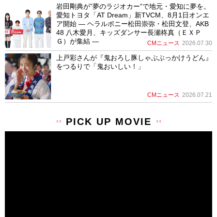
岩田剛典が”夢のラジオカー”で地元・愛知に夢を。
愛知トヨタ「AT Dream」新TVCM、8月1日オンエ
ア開始 ― ヘラルボニー松田崇弥・松田文登、AKB
48 八木愛月、キッズダンサー長瀬柊真（ＥＸＰ
Ｇ）が集結 ―
CMニュース
2026.07.30
上戸彩さんが『鬼おろし豚しゃぶぶっかけうどん』
をつるりで「鬼おいしい！」
CMニュース
2026.07.21
PICK UP MOVIE