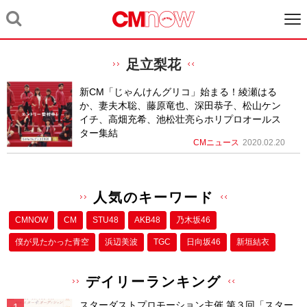
足立梨花
新CM「じゃんけんグリコ」始まる！綾瀬はる
か、妻夫木聡、藤原竜也、深田恭子、松山ケン
イチ、高畑充希、池松壮亮らホリプロオールス
ター集結
CMニュース
2020.02.20
人気のキーワード
CMNOW
CM
STU48
AKB48
乃木坂46
僕が⾒たかった⻘空
浜辺美波
TGC
日向坂46
新垣結衣
デイリーランキング
スターダストプロモーション主催 第３回「スター