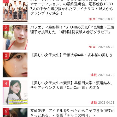
☆オーディション」の最終選考会。応募総数16,39
7人の中から選び抜かれたファイナリスト16人から
グランプリが決定！
NEXT
2023.10.10
バラエティ絶好調！ “STU48の元気印” 2期生・工藤
理子が挑戦した 「週刊誌初表紙＆巻頭グラビア」
NEXT
2025.05.23
【美しい女子大生】千葉大学4年・坂本桜の美しさ
連載
2023.03.22
【美しい女子大生の素顔】早稲田大学・渡邉結衣、
学生アナウンス大賞「CanCam賞」の才女
連載
2021.04.21
立仙愛理「アイドルをやったからこそできる演技が
きっとある」＜映画『チャロの囀り』＞