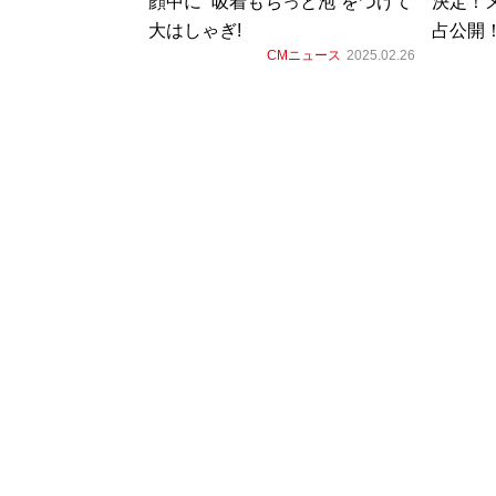
顔中に “吸着もちっと泡”をつけて
決定！
大はしゃぎ!
占公開
CMニュース
2025.02.26