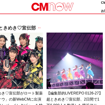
C
お
ときめき♡宣伝部
めき♡宣伝部がロート製薬
【編集部的LIVEREPO 0126-27】
オウ」の新WebCMに出演
超ときめき♡宣伝部、2日間で1