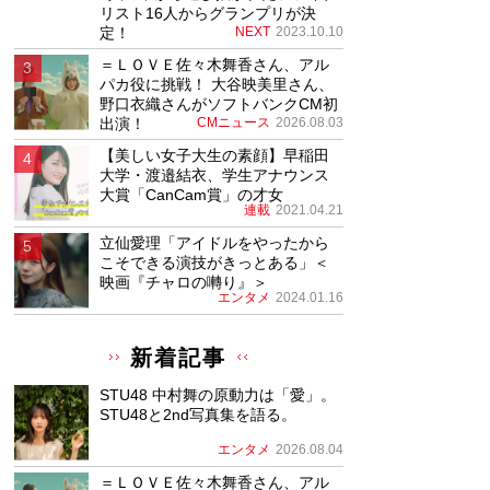
リスト16人からグランプリが決
定！
NEXT
2023.10.10
＝ＬＯＶＥ佐々木舞香さん、アル
パカ役に挑戦！ 大谷映美里さん、
野口衣織さんがソフトバンクCM初
出演！
CMニュース
2026.08.03
【美しい女子大生の素顔】早稲田
大学・渡邉結衣、学生アナウンス
大賞「CanCam賞」の才女
連載
2021.04.21
立仙愛理「アイドルをやったから
こそできる演技がきっとある」＜
映画『チャロの囀り』＞
エンタメ
2024.01.16
新着記事
STU48 中村舞の原動力は「愛」。
STU48と2nd写真集を語る。
エンタメ
2026.08.04
＝ＬＯＶＥ佐々木舞香さん、アル