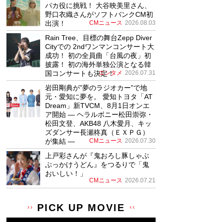
パカ役に挑戦！ 大谷映美里さん、
野口衣織さんがソフトバンクCM初
出演！
CMニュース
2026.08.03
Rain Tree、目標の舞台Zepp Diver
Cityでの 2ndワンマンコンサート大
成功！ 初の全員曲「台風の夜」初
披露！ 初の海外単独公演となる韓
国コンサートも決定！
エンタメ
2026.07.31
岩田剛典が”夢のラジオカー”で地
元・愛知に夢を。 愛知トヨタ「AT
Dream」新TVCM、8月1日オンエ
ア開始 ― ヘラルボニー松田崇弥・
松田文登、AKB48 八木愛月、キッ
ズダンサー長瀬柊真（ＥＸＰＧ）
が集結 ―
CMニュース
2026.07.30
上戸彩さんが『鬼おろし豚しゃぶ
ぶっかけうどん』をつるりで「鬼
おいしい！」
CMニュース
2026.07.21
PICK UP MOVIE