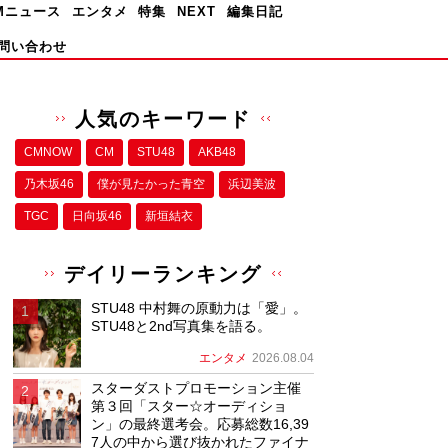
Mニュース
エンタメ
特集
NEXT
編集日記
問い合わせ
人気のキーワード
CMNOW
CM
STU48
AKB48
乃木坂46
僕が⾒たかった⻘空
浜辺美波
TGC
日向坂46
新垣結衣
デイリーランキング
STU48 中村舞の原動力は「愛」。
STU48と2nd写真集を語る。
エンタメ
2026.08.04
スターダストプロモーション主催
第３回「スター☆オーディショ
ン」の最終選考会。応募総数16,39
7人の中から選び抜かれたファイナ