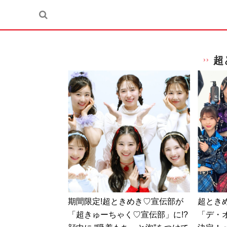
超
期間限定!超ときめき♡宣伝部が
超とき
「超きゅーちゃく♡宣伝部」に!?
「デ・