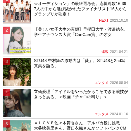
☆オーディション」の最終選考会。応募総数16,39
7人の中から選び抜かれたファイナリスト16人から
グランプリが決定！
NEXT
2023.10.10
【美しい女子大生の素顔】早稲田大学・渡邉結衣、
学生アナウンス大賞「CanCam賞」の才女
連載
2021.04.21
STU48 中村舞の原動力は「愛」。STU48と2nd写
真集を語る。
エンタメ
2026.08.04
立仙愛理「アイドルをやったからこそできる演技が
きっとある」＜映画『チャロの囀り』＞
エンタメ
2024.01.16
＝ＬＯＶＥ佐々木舞香さん、アルパカ役に挑戦！
大谷映美里さん、野口衣織さんがソフトバンクCM