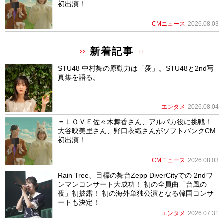
初出演！
CMニュース
2026.08.03
新着記事
STU48 中村舞の原動力は「愛」。STU48と2nd写
真集を語る。
エンタメ
2026.08.04
＝ＬＯＶＥ佐々木舞香さん、アルパカ役に挑戦！
大谷映美里さん、野口衣織さんがソフトバンクCM
初出演！
CMニュース
2026.08.03
Rain Tree、目標の舞台Zepp DiverCityでの 2ndワ
ンマンコンサート大成功！ 初の全員曲「台風の
夜」初披露！ 初の海外単独公演となる韓国コンサ
ートも決定！
エンタメ
2026.07.31