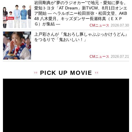
岩田剛典が”夢のラジオカー”で地元・愛知に夢を。
愛知トヨタ「AT Dream」新TVCM、8月1日オンエ
ア開始 ― ヘラルボニー松田崇弥・松田文登、AKB
48 八木愛月、キッズダンサー長瀬柊真（ＥＸＰ
Ｇ）が集結 ―
CMニュース
2026.07.30
上戸彩さんが『鬼おろし豚しゃぶぶっかけうどん』
をつるりで「鬼おいしい！」
CMニュース
2026.07.21
PICK UP MOVIE