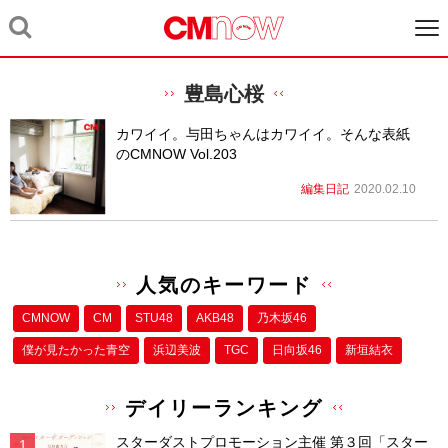
豊島心桜
カワイイ。与田ちゃんはカワイイ。そんな表紙
のCMNOW Vol.203
編集日記
2020.02.10
人気のキーワード
CMNOW
CM
STU48
AKB48
乃木坂46
僕が⾒たかった⻘空
浜辺美波
TGC
日向坂46
新垣結衣
デイリーランキング
スターダストプロモーション主催 第３回「スター