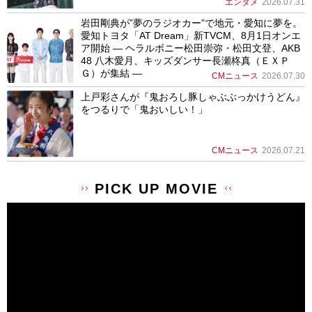
エンタメ
2026.07.31
岩田剛典が”夢のラジオカー”で地元・愛知に夢を。
愛知トヨタ「AT Dream」新TVCM、8月1日オンエ
ア開始 ― ヘラルボニー松田崇弥・松田文登、AKB
48 八木愛月、キッズダンサー長瀬柊真（ＥＸＰ
Ｇ）が集結 ―
CMニュース
2026.07.30
上戸彩さんが『鬼おろし豚しゃぶぶっかけうどん』
をつるりで「鬼おいしい！」
CMニュース
2026.07.21
PICK UP MOVIE