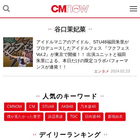
谷口茉妃菜
アイドルマニアのアイドル、STU48福田朱里が
プロデュースしたアイドルフェス 『フクフェス
Vol.2』が東京で開催！！ 出演ユニットと福田
朱里による、本日だけの限定コラボパフォーマ
ンスが連発！！
エンタメ
2024.02.23
人気のキーワード
CMNOW
CM
STU48
AKB48
乃木坂46
僕が⾒たかった⻘空
浜辺美波
TGC
日向坂46
新垣結衣
デイリーランキング