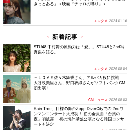
きっとある」＜映画『チャロの囀り』＞
エンタメ
2024.01.16
新着記事
STU48 中村舞の原動力は「愛」。STU48と2nd写
真集を語る。
エンタメ
2026.08.04
＝ＬＯＶＥ佐々木舞香さん、アルパカ役に挑戦！
大谷映美里さん、野口衣織さんがソフトバンクCM
初出演！
CMニュース
2026.08.03
Rain Tree、目標の舞台Zepp DiverCityでの 2ndワ
ンマンコンサート大成功！ 初の全員曲「台風の
夜」初披露！ 初の海外単独公演となる韓国コンサ
ートも決定！