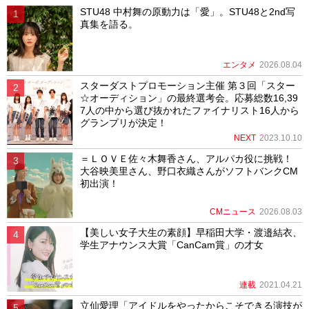
STU48 中村舞の原動力は「愛」。STU48と2nd写
真集を語る。
エンタメ
2026.08.04
スターダストプロモーション主催 第３回「スター
☆オーディション」の最終選考会。応募総数16,39
7人の中から選び抜かれたファイナリスト16人から
グランプリが決定！
NEXT
2023.10.10
＝ＬＯＶＥ佐々木舞香さん、アルパカ役に挑戦！
大谷映美里さん、野口衣織さんがソフトバンクCM
初出演！
CMニュース
2026.08.03
【美しい女子大生の素顔】早稲田大学・渡邉結衣、
学生アナウンス大賞「CanCam賞」の才女
連載
2021.04.21
立仙愛理「アイドルをやったからこそできる演技が