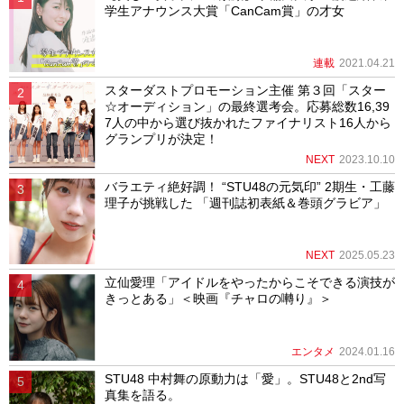
学生アナウンス大賞「CanCam賞」の才女
連載
2021.04.21
スターダストプロモーション主催 第３回「スター
☆オーディション」の最終選考会。応募総数16,39
7人の中から選び抜かれたファイナリスト16人から
グランプリが決定！
NEXT
2023.10.10
バラエティ絶好調！ “STU48の元気印” 2期生・工藤
理子が挑戦した 「週刊誌初表紙＆巻頭グラビア」
NEXT
2025.05.23
立仙愛理「アイドルをやったからこそできる演技が
きっとある」＜映画『チャロの囀り』＞
エンタメ
2024.01.16
STU48 中村舞の原動力は「愛」。STU48と2nd写
真集を語る。