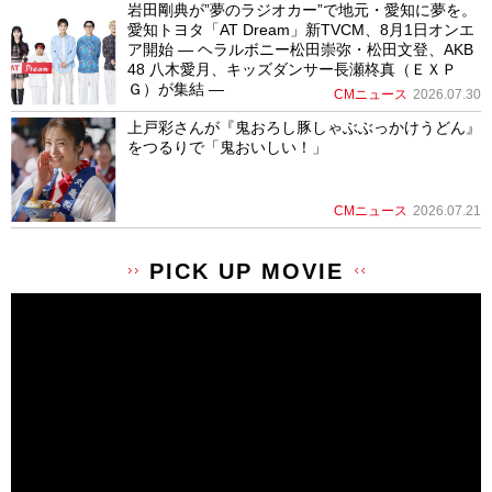
岩田剛典が”夢のラジオカー”で地元・愛知に夢を。
愛知トヨタ「AT Dream」新TVCM、8月1日オンエ
ア開始 ― ヘラルボニー松田崇弥・松田文登、AKB
48 八木愛月、キッズダンサー長瀬柊真（ＥＸＰ
Ｇ）が集結 ―
CMニュース
2026.07.30
上戸彩さんが『鬼おろし豚しゃぶぶっかけうどん』
をつるりで「鬼おいしい！」
CMニュース
2026.07.21
PICK UP MOVIE