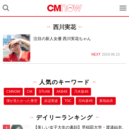
西川実花
注目の新人女優 西川実花ちゃん
NEXT
2024.06.15
人気のキーワード
CMNOW
CM
STU48
AKB48
乃木坂46
僕が⾒たかった⻘空
浜辺美波
TGC
日向坂46
新垣結衣
デイリーランキング
【美しい女子大生の素顔】早稲田大学・渡邉結衣、