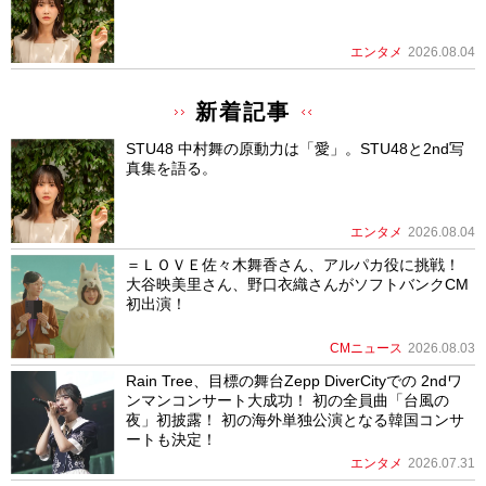
エンタメ
2026.08.04
新着記事
STU48 中村舞の原動力は「愛」。STU48と2nd写
真集を語る。
エンタメ
2026.08.04
＝ＬＯＶＥ佐々木舞香さん、アルパカ役に挑戦！
大谷映美里さん、野口衣織さんがソフトバンクCM
初出演！
CMニュース
2026.08.03
Rain Tree、目標の舞台Zepp DiverCityでの 2ndワ
ンマンコンサート大成功！ 初の全員曲「台風の
夜」初披露！ 初の海外単独公演となる韓国コンサ
ートも決定！
エンタメ
2026.07.31